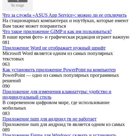
Что за служба «ASUS App Service»: можно ли ее отключить
На стационарных компьютерах и ноутбуках, которые имеют
Вам также может понравиться
Что такое приложение GIMP и как им пользоваться?
В наше время фото- и графическая редакция играют важную
0
81
Приложение Word не отображает нужный шрифт
Microsoft Word является одним из самых популярных
текстовых
0
63
Как установить приложение PowerPoint на компьютер
PowerPoint — одно из самых популярных программных
решений
0
90
Приложение для изменения клавиатуры: удобство и
индивидуальный стиль
В современном цифровом мире, где использование
мобильных
0
83
Приложение num для андроид тв не работает
Приложение num для андроид тв является одним из самых
0
89
Приложение Figma для Windows: скачать и установить