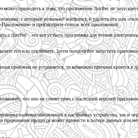
о может приводить к тому, что приложение ЛитРес не запускаетс
жение, с которым возникает конфликт, и удалить его или отклю
 «Приложения» и просмотрите список всех приложений.
ть с ЛитРес – это могут быть программы для чтения электронны
алите его или отключите. Затем попробуйте запустить приложен
я проблема не устраняется, то возможно причина кроется в дру
, возможно, что оно не совместимо с последней версией прилож
оверка наличия обновлений в настройках устройства, так и че
ли прерывание процесса может привести к потере данных или не