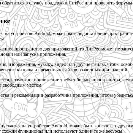
я обратиться в службу поддержки ЛитРес или проверить форумы 
тве
с на устройстве Android, может быть недостаточное пространст
ты.
ченное пространство для приложений, то ЛитРес может не запуск
ановки или запуска приложения.
, изображения, музыку, видео или другие файлы, чтобы освобо
ля очистки кэша и временных файлов различных приложений.
ется, возможно, приложение требует больше пространства, чем д
и свободным местом.
тва и рекомендации разработчика приложения, чтобы убедиться
ускается на устройстве Android, может быть конфликт с другим
 схожий функционал или используют одни и те же ресурсы.