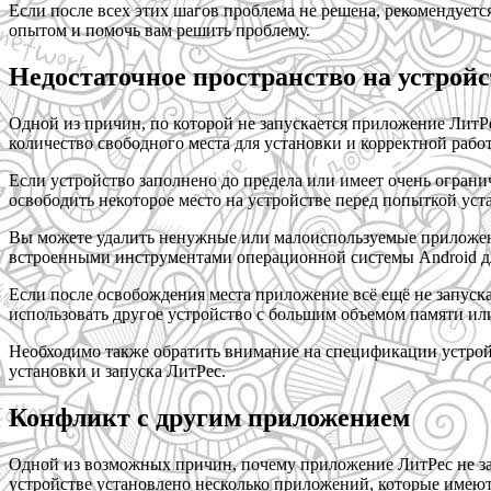
Если после всех этих шагов проблема не решена, рекомендуетс
опытом и помочь вам решить проблему.
Недостаточное пространство на устройс
Одной из причин, по которой не запускается приложение ЛитРе
количество свободного места для установки и корректной рабо
Если устройство заполнено до предела или имеет очень ограни
освободить некоторое место на устройстве перед попыткой уст
Вы можете удалить ненужные или малоиспользуемые приложения
встроенными инструментами операционной системы Android д
Если после освобождения места приложение всё ещё не запуска
использовать другое устройство с большим объемом памяти ил
Необходимо также обратить внимание на спецификации устройс
установки и запуска ЛитРес.
Конфликт с другим приложением
Одной из возможных причин, почему приложение ЛитРес не зап
устройстве установлено несколько приложений, которые имеют