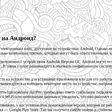
 на Андроид?
лектронных книг, доступное на устройствах Android. Однако ино
олько возможных причин, которые могут быть ответственными за
риложения с устройством Android. Версии ОС Android могут отл
 В таком случае рекомендуется обновить операционную систем
 на устройстве для установки приложения или для его работосп
Рекомендуется освободить некоторое место на устройстве, напр
тить приложение ЛитРес, необходимо иметь стабильное подключе
 к Wi-Fi или мобильным данным и убедитесь, что оно работает 
можно, у вас установлена поврежденная версия, которая не раб
ка — Google Play Store. Так вы получите самую новую и стабил