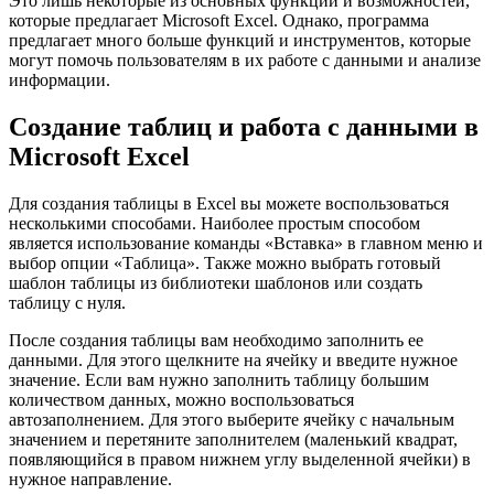
Это лишь некоторые из основных функций и возможностей,
которые предлагает Microsoft Excel. Однако, программа
предлагает много больше функций и инструментов, которые
могут помочь пользователям в их работе с данными и анализе
информации.
Создание таблиц и работа с данными в
Microsoft Excel
Для создания таблицы в Excel вы можете воспользоваться
несколькими способами. Наиболее простым способом
является использование команды «Вставка» в главном меню и
выбор опции «Таблица». Также можно выбрать готовый
шаблон таблицы из библиотеки шаблонов или создать
таблицу с нуля.
После создания таблицы вам необходимо заполнить ее
данными. Для этого щелкните на ячейку и введите нужное
значение. Если вам нужно заполнить таблицу большим
количеством данных, можно воспользоваться
автозаполнением. Для этого выберите ячейку с начальным
значением и перетяните заполнителем (маленький квадрат,
появляющийся в правом нижнем углу выделенной ячейки) в
нужное направление.