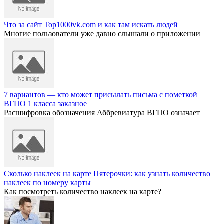
Что за сайт Top1000vk.com и как там искать людей
Многие пользователи уже давно слышали о приложении
7 вариантов — кто может присылать письма с пометкой
ВГПО 1 класса заказное
Расшифровка обозначения Аббревиатура ВГПО означает
Сколько наклеек на карте Пятерочки: как узнать количество
наклеек по номеру карты
Как посмотреть количество наклеек на карте?