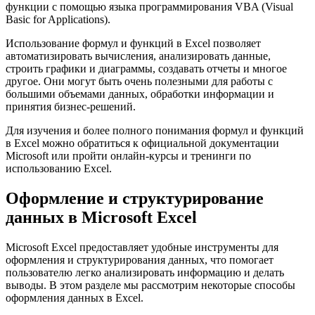
функции с помощью языка программирования VBA (Visual
Basic for Applications).
Использование формул и функций в Excel позволяет
автоматизировать вычисления, анализировать данные,
строить графики и диаграммы, создавать отчеты и многое
другое. Они могут быть очень полезными для работы с
большими объемами данных, обработки информации и
принятия бизнес-решений.
Для изучения и более полного понимания формул и функций
в Excel можно обратиться к официальной документации
Microsoft или пройти онлайн-курсы и тренинги по
использованию Excel.
Оформление и структурирование
данных в Microsoft Excel
Microsoft Excel предоставляет удобные инструменты для
оформления и структурирования данных, что помогает
пользователю легко анализировать информацию и делать
выводы. В этом разделе мы рассмотрим некоторые способы
оформления данных в Excel.