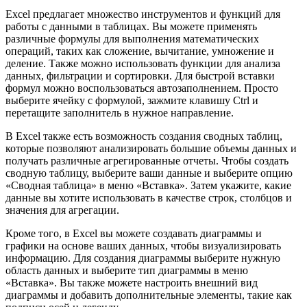
Excel предлагает множество инструментов и функций для
работы с данными в таблицах. Вы можете применять
различные формулы для выполнения математических
операций, таких как сложение, вычитание, умножение и
деление. Также можно использовать функции для анализа
данных, фильтрации и сортировки. Для быстрой вставки
формул можно воспользоваться автозаполнением. Просто
выберите ячейку с формулой, зажмите клавишу Ctrl и
перетащите заполнитель в нужное направление.
В Excel также есть возможность создания сводных таблиц,
которые позволяют анализировать большие объемы данных и
получать различные агрегированные отчеты. Чтобы создать
сводную таблицу, выберите ваши данные и выберите опцию
«Сводная таблица» в меню «Вставка». Затем укажите, какие
данные вы хотите использовать в качестве строк, столбцов и
значения для агрегации.
Кроме того, в Excel вы можете создавать диаграммы и
графики на основе ваших данных, чтобы визуализировать
информацию. Для создания диаграммы выберите нужную
область данных и выберите тип диаграммы в меню
«Вставка». Вы также можете настроить внешний вид
диаграммы и добавить дополнительные элементы, такие как