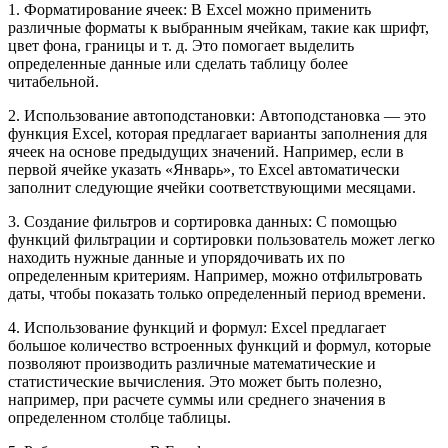
1. Форматирование ячеек: В Excel можно применить
различные форматы к выбранным ячейкам, такие как шрифт,
цвет фона, границы и т. д. Это помогает выделить
определенные данные или сделать таблицу более
читабельной.
2. Использование автоподстановки: Автоподстановка — это
функция Excel, которая предлагает варианты заполнения для
ячеек на основе предыдущих значений. Например, если в
первой ячейке указать «Январь», то Excel автоматически
заполнит следующие ячейки соответствующими месяцами.
3. Создание фильтров и сортировка данных: С помощью
функций фильтрации и сортировки пользователь может легко
находить нужные данные и упорядочивать их по
определенным критериям. Например, можно отфильтровать
даты, чтобы показать только определенный период времени.
4. Использование функций и формул: Excel предлагает
большое количество встроенных функций и формул, которые
позволяют производить различные математические и
статистические вычисления. Это может быть полезно,
например, при расчете суммы или среднего значения в
определенном столбце таблицы.