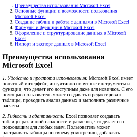
Преимущества использования Microsoft Excel
Основные функции и возможности пользования
Microsoft Excel
Создание таблиц и работа с данными в Microsoft Excel
Формулы и функции в Microsoft Excel
Оформление и структурирование данных в Microsoft
Excel
Импорт и экспорт данных в Microsoft Excel
Преимущества использования
Microsoft Excel
1. Удобство и простота использования:
Microsoft Excel имеет
понятный интерфейс, интуитивно понятные инструменты и
функции, что делает его доступным даже для новичков. С его
помощью пользователь может создавать и редактировать
таблицы, проводить анализ данных и выполнять различные
расчеты.
2. Гибкость и адаптивность:
Excel позволяет создавать
таблицы различной сложности и размеров, что делает его
подходящим для любых задач. Пользователь может
настраивать таблицы по своему усмотрению, добавлять