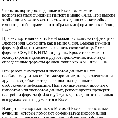
Чтобы импортировать данные в Excel, вы можете
воспользоваться функцией Импорт в меню Файл. При выборе
этой опции можно указать источник данных и настройки
импорта, чтобы правильно отобразить информацию в таблице
Excel.
При экспорте данных из Excel можно использовать функцию
Экспорт или Сохранить как в меню Файл. Выбрав нужный
формат файла, вы можете сохранить свою таблицу Excel в
формате CSV, PDF, HTML и других. Кроме того, можно
экспортировать данные в другое приложение, используя
определенные форматы файлов, такие как XML или JSON.
При работе с импортом и экспортом данных в Excel
необходимо учитывать форматирование, поля, разделители и
другие настройки, которые влияют на правильное
отображение информации. При возникновении проблем с
импортом или экспортом данных, рекомендуется проверить
настройки формата файла и убедиться, что данные правильно
выгружаются и загружаются в Excel.
Импорт и экспорт данных в Microsoft Excel — это важные
функции, которые помогают обмениваться информацией
между различными приложениями и форматами файлов.