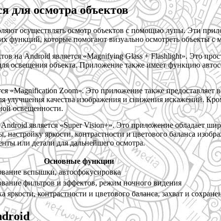
я для осмотра объектов
оляют осуществлять осмотр объектов с помощью лупы. Эти при
гих функций, которые помогают визуально осмотреть объекты с
 на Android является «Magnifying Glass + Flashlight». Это про
ля освещения объекта. Приложение также имеет функцию автосф
я «Magnification Zoom». Это приложение также предоставляет 
ля улучшения качества изображения и снижения искажений. Кро
чной освещенности.
ndroid является «Super Vision+». Это приложение обладает ши
 настройку яркости, контрастности и цветового баланса изобр
енты или детали для дальнейшего осмотра.
Основные функции
ование вспышки, автосфокусировка
ование фильтров и эффектов, режим ночного видения
а яркости, контрастности и цветового баланса, захват и сохран
droid