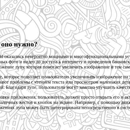
 оно нужно?
id оказались невероятно мощными и многофункциональными уст
ых фото и видео до доступа к интернету и проведения банковск
ожение лупу, которая помогает увеличить изображение и тем са
, которое позволяет пользователю увеличивать изображение на 
ают проблемы с чтением текста или просмотром маленьких детал
. Благодаря лупе, пользователи могут заметно улучшить качеств
новки приложения, пользователь должен просто открыть его и а
зличных жестов и кнопок на экране. Например, с помощью движ
ениях лупа может быть интегрирована непосредственно в систем