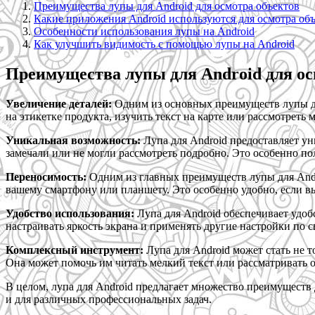
Преимущества лупы для Android для осмотра объектов
Какие приложения Android используются для осмотра об
Особенности использования лупы на Android
Как улучшить видимость с помощью лупы на Android
Преимущества лупы для Android для ос
Увеличение деталей:
Одним из основных преимуществ лупы для
на этикетке продукта, изучить текст на карте или рассмотреть 
Уникальная возможность:
Лупа для Android предоставляет ун
замечали или не могли рассмотреть подробно. Это особенно п
Переносимость:
Одним из главных преимуществ лупы для Andro
вашему смартфону или планшету. Это особенно удобно, если вы
Удобство использования:
Лупа для Android обеспечивает удоб
настраивать яркость экрана и применять другие настройки по 
Комплексный инструмент:
Лупа для Android может стать не 
Она может помочь им читать мелкий текст или рассматривать 
В целом, лупа для Android предлагает множество преимуществ 
и для различных профессиональных задач.