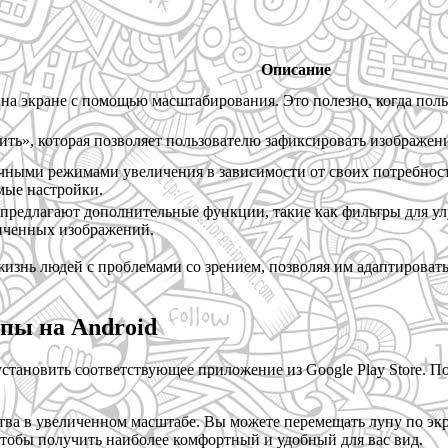
Описание
на экране с помощью масштабирования. Это полезно, когда поль
ть», которая позволяет пользователю зафиксировать изображение
чными режимами увеличения в зависимости от своих потребнос
мые настройки.
предлагают дополнительные функции, такие как фильтры для у
иченных изображений.
жизнь людей с проблемами со зрением, позволяя им адаптироват
пы на Android
установить соответствующее приложение из Google Play Store. П
ства в увеличенном масштабе. Вы можете перемещать лупу по эк
чтобы получить наиболее комфортный и удобный для вас вид.