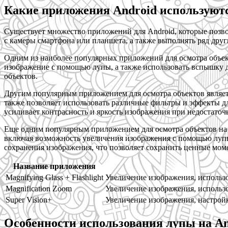
Какие приложения Android используютс
Существует множество приложений для Android, которые позв
с камеры смартфона или планшета, а также выполнять ряд дру
Одним из наиболее популярных приложений для осмотра объектов
изображение с помощью лупы, а также использовать вспышку д
объектов.
Другим популярным приложением для осмотра объектов являетс
также позволяет использовать различные фильтры и эффекты д
усиливает контрасность и яркость изображения при недостато
Еще одним популярным приложением для осмотра объектов на A
включая возможность увеличения изображения с помощью лупы,
сохранения изображения, что позволяет сохранить ценные мом
Название приложения
Magnifying Glass + Flashlight
Увеличение изображения, использ
Magnification Zoom
Увеличение изображения, использ
Super Vision+
Увеличение изображения, настройк
Особенности использования лупы на An