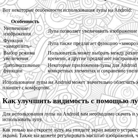
Вот некоторые особенности использования лупы на Android:
Особенность
Увеличение
Лупа позволяет увеличивать изображение 
изображения
Функция
Лупа также предлагает функцию «заморози
«заморозить»
Выбор режима
Пользователь может выбрать между разли
увеличения
времени, а другие предлагают настраивае
Дополнительные
Некоторые приложения-лупы для Android 
функции
конкретных элементах и сохранение увел
Использование лупы на Android может значительно облегчить 
планшет с комфортом.
Как улучшить видимость с помощью лу
Для использования лупы на Android вам необходимо скачать и 
использовать лупу.
Как только вы откроете лупу, вы увидите экран вашего устрой
экрана. Также вы можете регулировать масштаб изображения, 