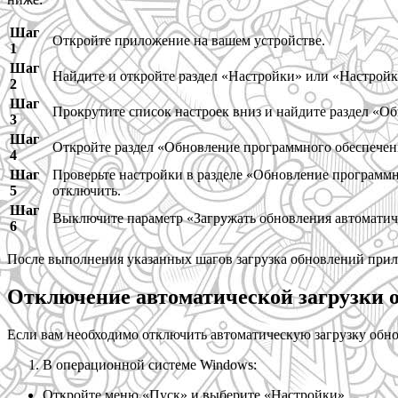
Шаг
Откройте приложение на вашем устройстве.
1
Шаг
Найдите и откройте раздел «Настройки» или «Настрой
2
Шаг
Прокрутите список настроек вниз и найдите раздел «О
3
Шаг
Откройте раздел «Обновление программного обеспечен
4
Шаг
Проверьте настройки в разделе «Обновление программн
5
отключить.
Шаг
Выключите параметр «Загружать обновления автоматич
6
После выполнения указанных шагов загрузка обновлений прило
Отключение автоматической загрузки 
Если вам необходимо отключить автоматическую загрузку обн
В операционной системе Windows:
Откройте меню «Пуск» и выберите «Настройки».