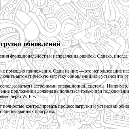
агрузки обновлений
ния функциональности и исправления ошибок. Однако, иногда 
ий с помощью приложения. Один из них — это использование на
ключить автоматическую загрузку обновлений или установить о
оспользоваться настройками операционной системы. Например, 
новление приложений должны выполняться только при подключени
лько через Wi-Fi».
 полностью контролировать процесс загрузки и установки обн
й или выбранных программ.