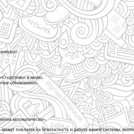
тически».
«О системе» в меню.
ичие обновлений».
ления автоматически».
 может повлиять на безопасность и работу вашей системы, поэ