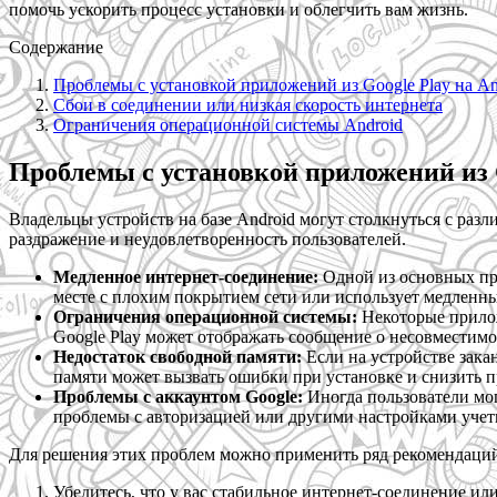
помочь ускорить процесс установки и облегчить вам жизнь.
Содержание
Проблемы с установкой приложений из Google Play на An
Сбои в соединении или низкая скорость интернета
Ограничения операционной системы Android
Проблемы с установкой приложений из G
Владельцы устройств на базе Android могут столкнуться с раз
раздражение и неудовлетворенность пользователей.
Медленное интернет-соединение:
Одной из основных при
месте с плохим покрытием сети или использует медленны
Ограничения операционной системы:
Некоторые прилож
Google Play может отображать сообщение о несовместимо
Недостаток свободной памяти:
Если на устройстве зака
памяти может вызвать ошибки при установке и снизить п
Проблемы с аккаунтом Google:
Иногда пользователи мог
проблемы с авторизацией или другими настройками учет
Для решения этих проблем можно применить ряд рекомендаци
Убедитесь, что у вас стабильное интернет-соединение ил