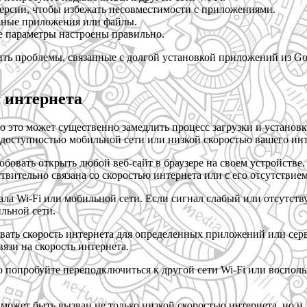
ерсии, чтобы избежать несовместимости с приложениями.
ужные приложения или файлы.
се параметры настроены правильно.
ть проблемы, связанные с долгой установкой приложений из Goo
ь интернета
то это может существенно замедлить процесс загрузки и установ
едоступностью мобильной сети или низкой скоростью вашего ин
бовать открыть любой веб-сайт в браузере на своем устройстве
ствительно связана со скоростью интернета или с его отсутствием
ала Wi-Fi или мобильной сети. Если сигнал слабый или отсутств
льной сети.
ивать скорость интернета для определенных приложений или се
язи на скорость интернета.
о попробуйте переподключиться к другой сети Wi-Fi или воспол
и может быть вызван не только низкой скоростью интернета, но 