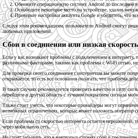
Обновите операционную систему Android до последней в
Освободите некоторое место на устройстве, удалив нен
Проверьте настройки аккаунта Google и убедитесь, что в
Следуя этим рекомендациям, пользователи Android смогут реши
любимых приложений.
Сбои в соединении или низкая скорост
Если у вас возникают проблемы с подключением к интернету, 
различными факторами, такими как проблемы с Wi-Fi сетью, н
Для проверки своего соединения с интернетом вы можете попро
открывается, то есть все основания полагать, что проблема дей
В таких случаях рекомендуется проверить качество и силу сигн
перейдите в другую область с лучшим покрытием сигнала моби
Также стоит учесть, что некоторые провайдеры могут огранич
возможных ограничениях, которые может наложить оператор св
Если проблема со скоростью интернета остается нерешенной, т
через мобильную сеть.
Не стоит забывать, что в некоторых случаях сбой в соединени