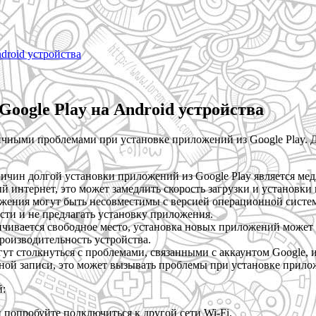
droid устройства
oogle Play на Android устройства
личными проблемами при установке приложений из Google Play. 
чин долгой установки приложений из Google Play является медл
й интернет, это может замедлить скорость загрузки и установки
ения могут быть несовместимы с версией операционной системы
сти и не предлагать установку приложения.
нчивается свободное место, установка новых приложений может
роизводительность устройства.
ут столкнуться с проблемами, связанными с аккаунтом Google, и
ной записи, это может вызывать проблемы при установке прило
й:
и попробуйте подключиться к другой сети Wi-Fi.