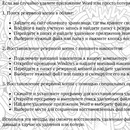
Если вы случайно удалите приложение Word или просто потеряе
1. Поиск резервной копии в облаке:
Зайдите на сайт облачного хранилища, где вы храните св
Войдите в вашу учетную запись и найдите папку с резер
Перейдите в папку и найдите удаленное приложение Wor
Выберите нужный файл или папку и нажмите кнопку вос
2. Восстановление резервной копии с внешнего накопителя:
Подключите внешний накопитель к вашему компьютеру.
Откройте проводник Windows и найдите внешний накопи
Перейдите в папку с резервной копией и найдите удален
Выберите нужный файл или папку и скопируйте его на ж
3. Восстановление резервной копии с помощью специальных п
Скачайте и установите программу для восстановления уда
Откройте программу и выполните поиск удаленных файл
Найдите удаленное приложение Word и выберите файлы д
Выберите место для сохранения восстановленных файлов 
Используя эти методы, вы сможете восстановить удаленные фай
данные в случае их удаления или потери.