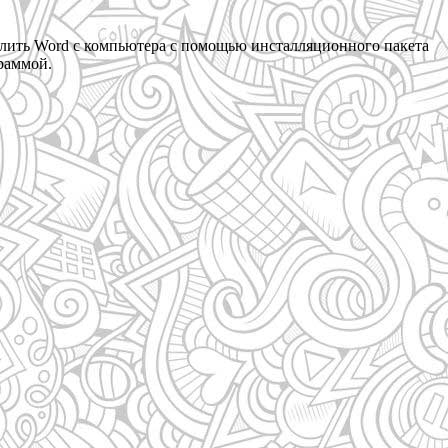
алить Word с компьютера с помощью инсталляционного пакета
граммой.