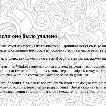
если оно было удалено
ение Word исчезает из их компьютера. Причины могут быть разн
ести к серьезным неудобствам, особенно если вы часто работает
ак сложно, как может показаться. В этой статье мы расскажем в
емы». В Windows операционная система автоматически создает т
ение системы» в настройках компьютера и выбрать точку восста
ключая Word, на состояние, которое было до удаления.
осстановления, вы можете восстановить Word с помощью специ
прямую с официального сайта разработчика. Вам нужно найти и 
 После завершения установки вы снова сможете пользоваться при