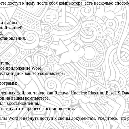
те доступ к нему после сбоя компьютера, есть несколько спосо
ои файлы.
вной копией.
d.
становления.
тель.
ное приложение Word.
есткий диск вашего компьютера.
рограмм:
ленных файлов, такую как Recuva, Undelete Plus или EaseUS Data
ов на вашем компьютере.
ля восстановления.
и запустите процесс восстановления.
лы Word и вернуть доступ к своим документам. Убедитесь, что р