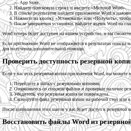
— App Store.
Найдите поисковую строку и введите «Microsoft Word».
В списке результатов найдите приложение Word и нажмите
Нажмите на кнопку «Установить» или «Получить», чтобы
После завершения установки, найдите значок Word на гл
Word теперь будет доступен на вашем устройстве, и вы сможет
Если приложение Word не отображается в результатах поиска ил
для получения дополнительной помощи.
Проверить доступность резервной копи
Если у вас есть резервная копия приложения Word, вы можете в
Перейдите в папку с резервными копиями.
Ознакомьтесь со списком файлов и проверьте наличие ре
Убедитесь, что резервная копия не повреждена.
Скопируйте файл резервной копии на рабочий стол или 
После выполнения этих шагов у вас будет доступ к резервной
Восстановить файлы Word из резервно