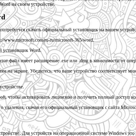
Word на своем устройстве.
rd
 потребуется скачать официальный установщик на вашем устройс
//www.microsoft.com/ru-ru/microsoft-365/word.
й установщик Word.
тот файл имеет расширение .exe или .dmg в зависимости от опе
иям на экране. Убедитесь, что ваше устройство соответствует 
устройстве.
oft, чтобы активировать лицензию и получить полный доступ к
о удаления, скачав его официальный установщик с сайта Microso
ойстве. Для устройств на операционной системе Windows это Mic