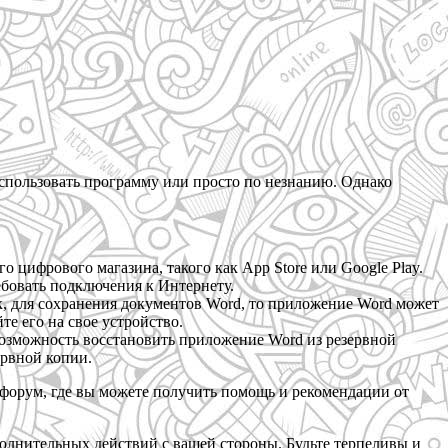
использовать программу или просто по незнанию. Однако
о цифрового магазина, такого как App Store или Google Play.
ебовать подключения к Интернету.
к, для сохранения документов Word, то приложение Word может
е его на свое устройство.
 возможность восстановить приложение Word из резервной
ервной копии.
й форум, где вы можете получить помощь и рекомендации от
полнительных действий с вашей стороны. Будьте терпеливы и