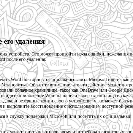
 его удаления
оих устройств. Это может произойти из-за ошибки, нежелания 
d после его удаления.
ать Word повторно с официального сайта Microsoft или из вашег
Установить». Обратите внимание, что это действие может потр
зовали облачное хранилище, такое как OneDrive или Google Дис
найдите приложение Word на панели своего хранилища и скачайт
оздавали резервные копии своего устройства, у вас может быть
я и выполните восстановление с использованием доступной рез
ться в службу поддержки Microsoft или посетить их официальны
ения может занять некоторое время и потребовать некоторых до