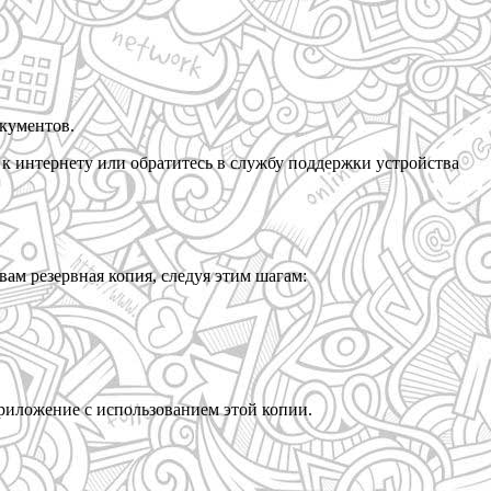
окументов.
п к интернету или обратитесь в службу поддержки устройства
вам резервная копия, следуя этим шагам:
приложение с использованием этой копии.