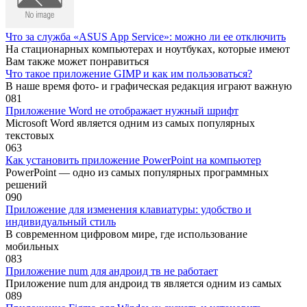
Что за служба «ASUS App Service»: можно ли ее отключить
На стационарных компьютерах и ноутбуках, которые имеют
Вам также может понравиться
Что такое приложение GIMP и как им пользоваться?
В наше время фото- и графическая редакция играют важную
0
81
Приложение Word не отображает нужный шрифт
Microsoft Word является одним из самых популярных
текстовых
0
63
Как установить приложение PowerPoint на компьютер
PowerPoint — одно из самых популярных программных
решений
0
90
Приложение для изменения клавиатуры: удобство и
индивидуальный стиль
В современном цифровом мире, где использование
мобильных
0
83
Приложение num для андроид тв не работает
Приложение num для андроид тв является одним из самых
0
89