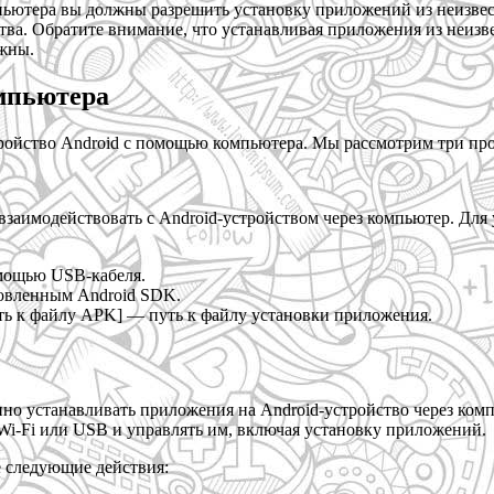
пьютера вы должны разрешить установку приложений из неизвес
йства. Обратите внимание, что устанавливая приложения из неиз
ожны.
омпьютера
ройство Android с помощью компьютера. Мы рассмотрим три про
взаимодействовать с Android-устройством через компьютер. Дл
омощью USB-кабеля.
новленным Android SDK.
путь к файлу APK] — путь к файлу установки приложения.
о устанавливать приложения на Android-устройство через комп
 Wi-Fi или USB и управлять им, включая установку приложений.
 следующие действия: