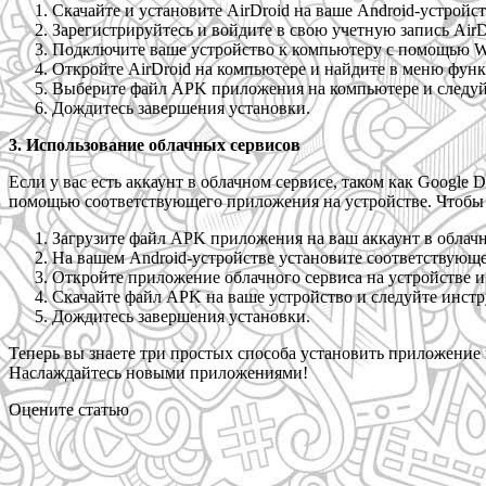
Скачайте и установите AirDroid на ваше Android-устройств
Зарегистрируйтесь и войдите в свою учетную запись AirD
Подключите ваше устройство к компьютеру с помощью W
Откройте AirDroid на компьютере и найдите в меню фун
Выберите файл APK приложения на компьютере и следуй
Дождитесь завершения установки.
3. Использование облачных сервисов
Если у вас есть аккаунт в облачном сервисе, таком как Google 
помощью соответствующего приложения на устройстве. Чтобы
Загрузите файл APK приложения на ваш аккаунт в облачн
На вашем Android-устройстве установите соответствующее
Откройте приложение облачного сервиса на устройстве 
Скачайте файл APK на ваше устройство и следуйте инстр
Дождитесь завершения установки.
Теперь вы знаете три простых способа установить приложение
Наслаждайтесь новыми приложениями!
Оцените статью