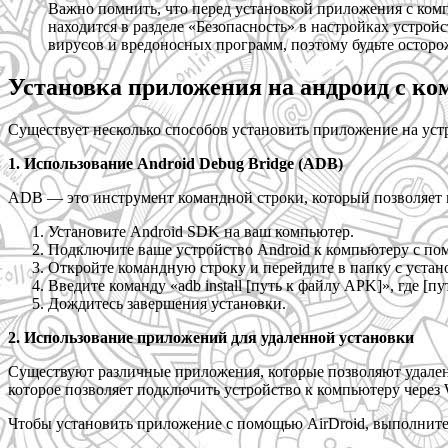
Важно помнить, что перед установкой приложения с ком
находится в разделе «Безопасность» в настройках устро
вирусов и вредоносных программ, поэтому будьте остор
Установка приложения на андроид с к
Существует несколько способов установить приложение на уст
1. Использование Android Debug Bridge (ADB)
ADB — это инструмент командной строки, который позволяет 
Установите Android SDK на ваш компьютер.
Подключите ваше устройство Android к компьютеру с п
Откройте командную строку и перейдите в папку с уста
Введите команду «adb install [путь к файлу APK]», где [
Дождитесь завершения установки.
2. Использование приложений для удаленной установки
Существуют различные приложения, которые позволяют удаленн
которое позволяет подключить устройство к компьютеру через
Чтобы установить приложение с помощью AirDroid, выполните