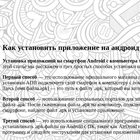
Как установить приложение на андроид
Установка приложений на смартфон Android с компьютера
м
этой статье мы расскажем о трех простых способах установки
Первый способ
— это использование официального магазина п
установки ADB подключите свой смартфон к компьютеру с помо
Здесь [имя файла.apk] — это путь к файлу .apk, который вы хот
Второй способ
— использование специальных порталов для заг
файла .apk. После скачивания файла .apk на компьютер, подкл
смартфоне, найдите файл .apk и установите приложение.
Третий способ
— это использование специального программног
устанавливать .apk-файлы на Android с ПК, такие как AirDroid
программу и следуйте инструкциям для установки приложений