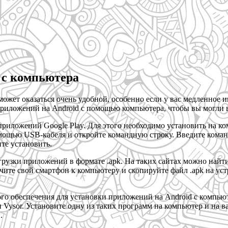
 с компьютера
ожет оказаться очень удобной, особенно если у вас медленное
 приложений на Android с помощью компьютера, чтобы вы могли 
риложений Google Play. Для этого необходимо установить на ко
щью USB-кабеля и откройте командную строку. Введите команду 
ите установить.
рузки приложений в формате .apk. На таких сайтах можно найти
ючите свой смартфон к компьютеру и скопируйте файл .apk на ус
о обеспечения для установки приложений на Android с компьют
 и Vysor. Установите одну из таких программ на компьютер и на
.