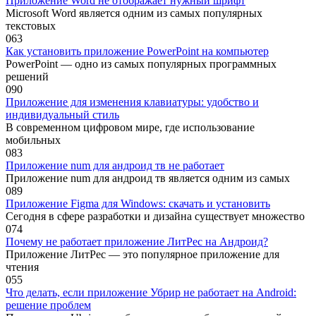
Приложение Word не отображает нужный шрифт
Microsoft Word является одним из самых популярных
текстовых
0
63
Как установить приложение PowerPoint на компьютер
PowerPoint — одно из самых популярных программных
решений
0
90
Приложение для изменения клавиатуры: удобство и
индивидуальный стиль
В современном цифровом мире, где использование
мобильных
0
83
Приложение num для андроид тв не работает
Приложение num для андроид тв является одним из самых
0
89
Приложение Figma для Windows: скачать и установить
Сегодня в сфере разработки и дизайна существует множество
0
74
Почему не работает приложение ЛитРес на Андроид?
Приложение ЛитРес — это популярное приложение для
чтения
0
55
Что делать, если приложение Убрир не работает на Android:
решение проблем