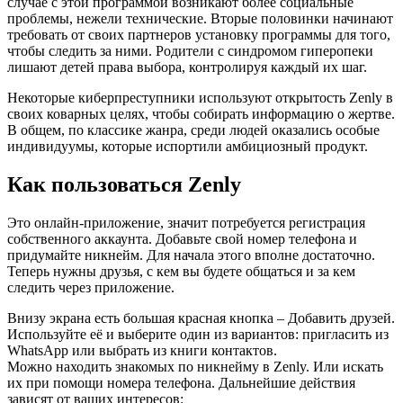
случае с этой программой возникают более социальные
проблемы, нежели технические. Вторые половинки начинают
требовать от своих партнеров установку программы для того,
чтобы следить за ними. Родители с синдромом гиперопеки
лишают детей права выбора, контролируя каждый их шаг.
Некоторые киберпреступники используют открытость Zenly в
своих коварных целях, чтобы собирать информацию о жертве.
В общем, по классике жанра, среди людей оказались особые
индивидуумы, которые испортили амбициозный продукт.
Как пользоваться Zenly
Это онлайн-приложение, значит потребуется регистрация
собственного аккаунта. Добавьте свой номер телефона и
придумайте никнейм. Для начала этого вполне достаточно.
Теперь нужны друзья, с кем вы будете общаться и за кем
следить через приложение.
Внизу экрана есть большая красная кнопка – Добавить друзей.
Используйте её и выберите один из вариантов: пригласить из
WhatsApp или выбрать из книги контактов.
Можно находить знакомых по никнейму в Zenly. Или искать
их при помощи номера телефона. Дальнейшие действия
зависят от ваших интересов: