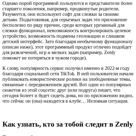
Однако порой программой пользуются и представители более
старшего поколения, например, продвинутые родители.
Разумеется, они используют софт для слежки за своими
детьми. Подытоживая, для серьезных задач это приложение
бесполезно по ряду причин, среди которых урезанный для
слежки функционал, невозможность контролировать целевое
устройство, возможность подмены геолокации и слишком
детский интерфейс. Зато благодаря необычному функционалу
(описан ниже), этот программный продукт отлично подойдет
для развлечений, игр и мелких задач (например, Zenly
поможет не потеряться в чужом городе).
К слову, популярность сервис получил именно в 2022-м году
благодаря социальной сети TikTok. В ней пользователи начали
публиковать юмористические ролики на злободневные темы,
связанные с передвижением друзей. Вот один из популярных
сюжетов из этой соцсети: друг (или подруга) пишет, что
сегодня болеет и будет сидеть дома, но по приложению видно,
что сейчас он (она) находится в клубе… Неловкая ситуация.
Как узнать, кто за тобой следит в Zenly