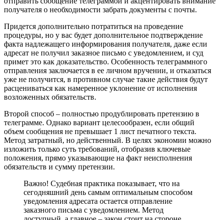
отправить сообщение телеграммой и акцентировать внимание
получателя о необходимости забрать документы с почты.
Придется дополнительно потратиться на проведение
процедуры, но у вас будет дополнительное подтверждение
факта надлежащего информирования получателя, даже если
адресат не получил заказное письмо с уведомлением, и суд
примет это как доказательство. Особенность телеграммного
отправления заключается в ее личном вручении, и отказаться
уже не получится, в противном случае такие действия будут
расцениваться как намеренное уклонение от исполнения
возложенных обязательств.
Второй способ – полностью продублировать претензию в
телеграмме. Однако вариант целесообразен, если общий
объем сообщения не превышает 1 лист печатного текста.
Метод затратный, но действенный. В целях экономии можно
изложить только суть требований, отобразив ключевые
положения, прямо указывающие на факт неисполнения
обязательств и сумму претензии.
Важно! Судебная практика показывает, что на
сегодняшний день самым оптимальным способом
уведомления адресата остается отправление
заказного письма с уведомлением. Метод
доступный, а главное – закон стоит на стороне