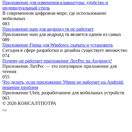
Приложение для изменения клавиатуры: удобство и
индивидуальный стиль
В современном цифровом мире, где использование
мобильных
0
83
Приложение num для андроид тв не работает
Приложение num для андроид тв является одним из самых
0
89
Приложение Figma для Windows: скачать и установить
Сегодня в сфере разработки и дизайна существует множество
0
74
Почему не работает приложение ЛитРес на Андроид?
Приложение ЛитРес — это популярное приложение для
чтения
0
55
Что делать, если приложение Убрир не работает на Android:
решение проблем
Приложение Ubrir, разработанное для мобильных устройств
0
63
© 2026 КОНСАЛТПОТРА