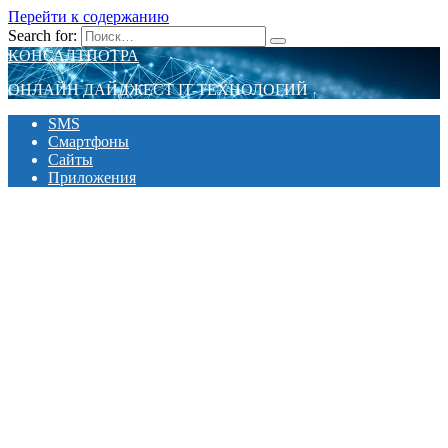
Перейти к содержанию
Search for:
КОНСАЛТПОТРА
ОНЛАЙН ДАЙДЖЕСТ IT-ТЕХНОЛОГИЙ
SMS
Смартфоны
Сайты
Приложения