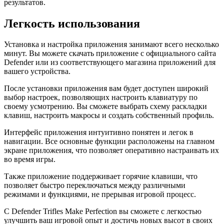
результатов.
Легкость использования
Установка и настройка приложения занимают всего несколько
минут. Вы можете скачать приложение с официального сайта
Defender или из соответствующего магазина приложений для
вашего устройства.
После установки приложения вам будет доступен широкий
выбор настроек, позволяющих настроить клавиатуру по
своему усмотрению. Вы сможете выбрать схему раскладки
клавиш, настроить макросы и создать собственный профиль.
Интерфейс приложения интуитивно понятен и легок в
навигации. Все основные функции расположены на главном
экране приложения, что позволяет оперативно настраивать их
во время игры.
Также приложение поддерживает горячие клавиши, что
позволяет быстро переключаться между различными
режимами и функциями, не прерывая игровой процесс.
С Defender Trifles Make Perfection вы сможете с легкостью
улучшить ваш игровой опыт и достичь новых высот в своих