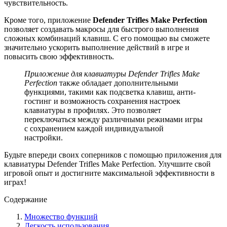
чувствительность.
Кроме того, приложение
Defender Trifles Make Perfection
позволяет создавать макросы для быстрого выполнения
сложных комбинаций клавиш. С его помощью вы сможете
значительно ускорить выполнение действий в игре и
повысить свою эффективность.
Приложение для клавиатуры Defender Trifles Make
Perfection
также обладает дополнительными
функциями, такими как подсветка клавиш, анти-
гостинг и возможность сохранения настроек
клавиатуры в профилях. Это позволяет
переключаться между различными режимами игры
с сохранением каждой индивидуальной
настройки.
Будьте впереди своих соперников с помощью приложения для
клавиатуры Defender Trifles Make Perfection. Улучшите свой
игровой опыт и достигните максимальной эффективности в
играх!
Содержание
Множество функций
Легкость использования