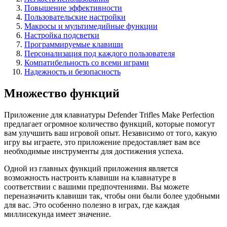
Повышение эффективности
Пользовательские настройки
Макросы и мультимедийные функции
Настройка подсветки
Программируемые клавиши
Персонализация под каждого пользователя
Компатибельность со всеми играми
Надежность и безопасность
Множество функций
Приложение для клавиатуры Defender Trifles Make Perfection
предлагает огромное количество функций, которые помогут
вам улучшить ваш игровой опыт. Независимо от того, какую
игру вы играете, это приложение предоставляет вам все
необходимые инструменты для достижения успеха.
Одной из главных функций приложения является
возможность настроить клавиши на клавиатуре в
соответствии с вашими предпочтениями. Вы можете
переназначить клавиши так, чтобы они были более удобными
для вас. Это особенно полезно в играх, где каждая
миллисекунда имеет значение.