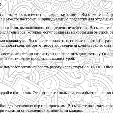
е
я возможность изменения подсветки клавиш. Вы можете выбира
, вы можете настроить индивидуальную подсветку для отдельны
ции клавиш, выполняющие определенные действия. Вы можете с
для геймеров, которые могут создавать макросы для быстрой ре
 клавиатуры. Вы можете создавать несколько профилей с разл
пользователей, которым требуется различная конфигурация клави
остояние клавиш клавиатуры и выполнить диагностику. Оно пр
ранить возможные проблемы с клавиатурой.
ое помогает оптимизировать работу клавиатуры Asus ROG. Оно 
рой в один клик. Это позволяет пользователям быстро и легко
ки для различных игр или программ. Вы можете назначать опре
при нажатии определенной комбинации клавиш.