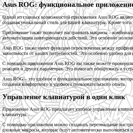
Asus ROG: функциональное приложени
Одной из главных возможностей приложения Asus ROG являетс
создавая уникальный стиль для вашей клавиатуры. Кроме того
Приложение также позволяет настраивать макросы – комбина
автоматизации повторяющихся действий. Это особенно полезно 
Asus ROG также имеет функцию переключения между профилями
зависимости от ваших потребностей. Это особенно удобно для 
С помощью приложения Asus ROG вы также можете проверить с
реакции и других параметрах. Это помогает обнаружить и уст
Asus ROG – это удобное и функциональное приложение, котор
создания комфортного и удобного пользовательского опыта.
Управление клавиатурой в один клик
Приложение Asus ROG предлагает удобное управление клавиату
клавиатуры.
С помощью приложения можно создавать персональные настрой
сложные макросы, которые будут автоматически выполняться 