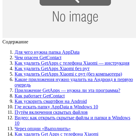
Содержание
Для чего нужна папка AppData
Чем опасен GetContact
Как удалить GetApps с телефона Xiaomi — инструкция
Как удалить GetApps Xiaomi без рут
Как удалить GetApps Xiaomi с рут (без компьютера)
Какие приложения нужно удалить на Андроид в первую
очередь
Приложение GetApps — нужна ли эта программа?
Как работает GetContact
Как ускорить смартфон на Android
Где искать папку AppData в Windows 10
Путём включения скрытых файлов
Видео: как открыть скрытые файлы и папки в Windows
10
Через опции «Выполнить»
Как удалить Get Apps с телефона Xiaomi