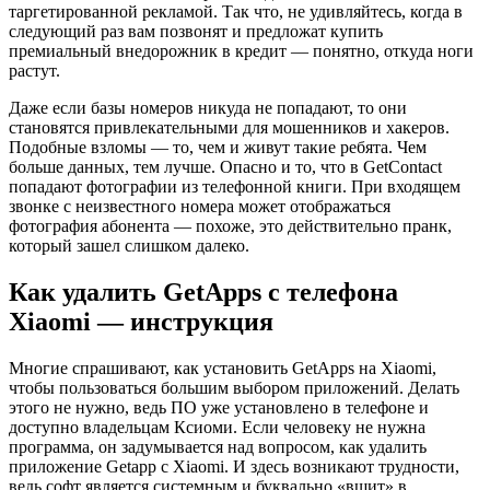
таргетированной рекламой. Так что, не удивляйтесь, когда в
следующий раз вам позвонят и предложат купить
премиальный внедорожник в кредит — понятно, откуда ноги
растут.
Даже если базы номеров никуда не попадают, то они
становятся привлекательными для мошенников и хакеров.
Подобные взломы — то, чем и живут такие ребята. Чем
больше данных, тем лучше. Опасно и то, что в GetContact
попадают фотографии из телефонной книги. При входящем
звонке с неизвестного номера может отображаться
фотография абонента — похоже, это действительно пранк,
который зашел слишком далеко.
Как удалить GetApps с телефона
Xiaomi — инструкция
Многие спрашивают, как установить GetApps на Xiaomi,
чтобы пользоваться большим выбором приложений. Делать
этого не нужно, ведь ПО уже установлено в телефоне и
доступно владельцам Ксиоми. Если человеку не нужна
программа, он задумывается над вопросом, как удалить
приложение Getapp c Xiaomi. И здесь возникают трудности,
ведь софт является системным и буквально «вшит» в