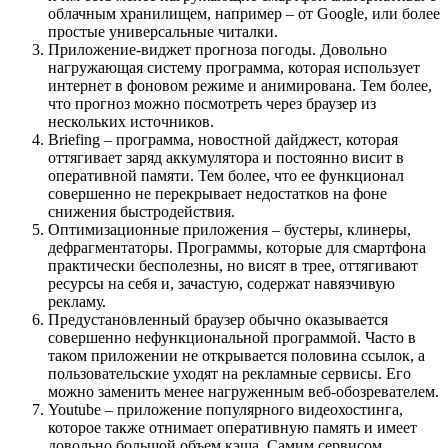
облачным хранилищем, например – от Google, или более
простые универсальные читалки.
Приложение-виджет прогноза погоды. Довольно
нагружающая систему программа, которая использует
интернет в фоновом режиме и анимирована. Тем более,
что прогноз можно посмотреть через браузер из
нескольких источников.
Briefing – программа, новостной дайджест, которая
оттягивает заряд аккумулятора и постоянно висит в
оперативной памяти. Тем более, что ее функционал
совершенно не перекрывает недостатков на фоне
снижения быстродействия.
Оптимизационные приложения – бустеры, клинеры,
дефрагментаторы. Программы, которые для смартфона
практически бесполезны, но висят в трее, оттягивают
ресурсы на себя и, зачастую, содержат навязчивую
рекламу.
Предустановленный браузер обычно оказывается
совершенно нефункциональной программой. Часто в
таком приложении не открывается половина ссылок, а
пользовательские уходят на рекламные сервисы. Его
можно заменить менее нагруженным веб-обозревателем.
Youtube – приложение популярного видеохостинга,
которое также отнимает оперативную память и имеет
довольно большой объем кэша. Самим сервисом