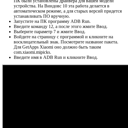
ПК были установлены драйвера для вашей модели
устройства. На Виндовс 10 эта работа делается в
автоматическом режиме, а для старых версий придется
устанавливать ПО вручную.
Запустите на ПК программу ADB Run.
Введите команду 12, а после этого жмите Ввод.
Выберите параметр 7 и жмите Ввод.
Войдите на страницу с программой и кликните на
восклицательный знак. Посмотрите название пакета.
Для GetApps Xiaomi оно должно быть таким
com.xiaomi.mipicks.
Введите имя в ADB Run и кликните Ввод.