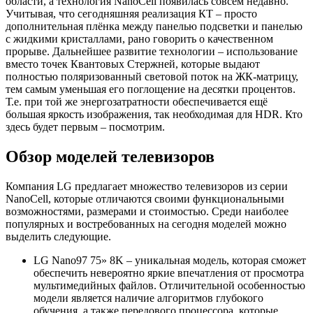
области, а технология NanoCell появилась совсем недавно.
Учитывая, что сегодняшняя реализация КТ – просто
дополнительная плёнка между панелью подсветки и панелью
с жидкими кристаллами, рано говорить о качественном
прорыве. Дальнейшее развитие технологии – использование
вместо точек Квантовых Стержней, которые выдают
полностью поляризованный световой поток на ЖК-матрицу,
тем самым уменьшая его поглощение на десятки процентов.
Т.е. при той же энергозатратности обеспечивается ещё
большая яркость изображения, так необходимая для HDR. Кто
здесь будет первым – посмотрим.
Обзор моделей телевизоров
Компания LG предлагает множество телевизоров из серии
NanoCell, которые отличаются своими функциональными
возможностями, размерами и стоимостью. Среди наиболее
популярных и востребованных на сегодня моделей можно
выделить следующие.
LG Nano97 75» 8K – уникальная модель, которая сможет
обеспечить невероятно яркие впечатления от просмотра
мультимедийных файлов. Отличительной особенностью
модели является наличие алгоритмов глубокого
обучения, а также передового процессора, которые