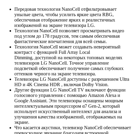
Передовая технология NanoCell отфильтровывает
унылые цвета, чтобы усилить яркие цвета RBG,
обеспечивая отображение ярких и реалистичных
изображений на экране телевизора LG.
Технология NanoCell позволяет просматривать видео
под углом до 178 градусов, тем самым обеспечивая
фантастические впечатления для всей семьи.
Технология NanoCell может создавать невероятный
контраст с функцией Full Array Local
Dimming, доступной на некоторых топовых моделях
телевизоров LG NanoCell. Точное управление
подсветкой обеспечивает получение самых глубоких
оттенков черного на экране телевизора.
Телевизоры LG NanoCell доступны с разрешением Ultra
HD и 4K Cinema HDR , включая Dolby Vision.
Другие функции LG NanoCell TV включают функции
голосового управления с помощью Amazon Alexa и
Google Assistant. Эти телевизоры оснащены мощным
интеллектуальным процессором α7 Gen-2, который
использует искусственный интеллект для анализа и
улучшения качества изображений, отображаемых на
экране.
Что касается акустики, телевизор NanoCell обеспечивает
превосходное звучание благодаря встроенной