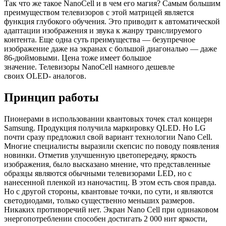
Так что же такое NanoCell и в чем его магия? Самым большим
преимуществом телевизоров с этой матрицей является
функция глубокого обучения. Это приводит к автоматической
адаптации изображения и звука к жанру транслируемого
контента. Еще одна суть преимущества — безупречное
изображение даже на экранах с большой диагональю — даже
86-дюймовыми. Цена тоже имеет большое
значение. Телевизоры NanoCell намного дешевле
своих OLED- аналогов.
Принцип работы
Пионерами в использовании квантовых точек стал концерн
Samsung. Продукция получила маркировку QLED. Но LG
почти сразу предложил свой вариант технологии Nano Cell.
Многие специалисты выразили скепсис по поводу появления
новинки. Отметив улучшенную цветопередачу, яркость
изображения, было высказано мнение, что представленные
образцы являются обычными телевизорами LED, но с
нанесенной пленкой из наночастиц. В этом есть своя правда.
Но с другой стороны, квантовые точки, по сути, и являются
светодиодами, только существенно меньших размеров.
Никаких противоречий нет. Экран Nano Cell при одинаковом
энергопотреблении способен достигать 2 000 нит яркости,