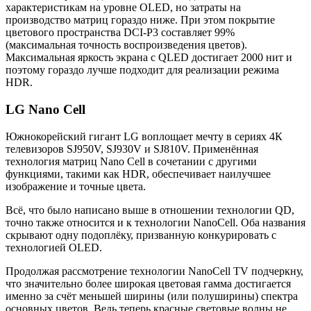
характеристикам на уровне OLED, но затраты на
производство матриц гораздо ниже. При этом покрытие
цветового пространства DCI-P3 составляет 99%
(максимальная точность воспроизведения цветов).
Максимальная яркость экрана с QLED достигает 2000 нит и
поэтому гораздо лучше подходит для реализации режима
HDR.
LG Nano Cell
Южнокорейский гигант LG воплощает мечту в сериях 4К
телевизоров SJ950V, SJ930V и SJ810V. Применённая
технология матриц Nano Cell в сочетании с другими
функциями, такими как HDR, обеспечивает наилучшее
изображение и точные цвета.
Всё, что было написано выше в отношении технологии QD,
точно также относится и к технологии NanoCell. Оба названия
скрывают одну подоплёку, призванную конкурировать с
технологией OLED.
Продолжая рассмотрение технологии NanoCell TV подчеркну,
что значительно более широкая цветовая гамма достигается
именно за счёт меньшей ширины (или полуширины) спектра
основных цветов. Ведь теперь красные световые волны не