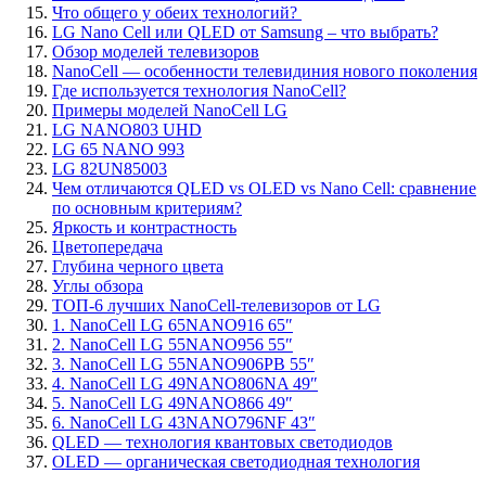
Что общего у обеих технологий?
LG Nano Cell или QLED от Samsung – что выбрать?
Обзор моделей телевизоров
NanoCell — особенности телевидиния нового поколения
Где используется технология NanoCell?
Примеры моделей NanoCell LG
LG NANO803 UHD
LG 65 NANO 993
LG 82UN85003
Чем отличаются QLED vs OLED vs Nano Cell: сравнение
по основным критериям?
Яркость и контрастность
Цветопередача
Глубина черного цвета
Углы обзора
ТОП-6 лучших NanoCell-телевизоров от LG
1. NanoCell LG 65NANO916 65″
2. NanoCell LG 55NANO956 55″
3. NanoCell LG 55NANO906PB 55″
4. NanoCell LG 49NANO806NA 49″
5. NanoCell LG 49NANO866 49″
6. NanoCell LG 43NANO796NF 43″
QLED — технология квантовых светодиодов
OLED — органическая светодиодная технология