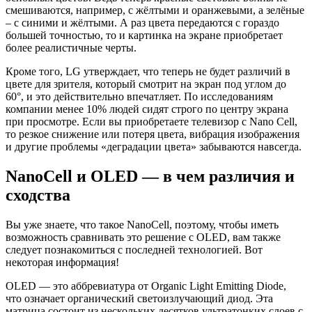
смешиваются, например, с жёлтыми и оранжевыми, а зелёные
– с синими и жёлтыми. А раз цвета передаются с гораздо
большей точностью, то и картинка на экране приобретает
более реалистичные черты.
Кроме того, LG утверждает, что теперь не будет различий в
цвете для зрителя, который смотрит на экран под углом до
60°, и это действительно впечатляет. По исследованиям
компании менее 10% людей сидят строго по центру экрана
при просмотре. Если вы приобретаете телевизор с Nano Cell,
то резкое снижение или потеря цвета, вибрация изображения
и другие проблемы «деградации цвета» забываются навсегда.
NanoCell и OLED — в чем различия и
сходства
Вы уже знаете, что такое NanoCell, поэтому, чтобы иметь
возможность сравнивать это решение с OLED, вам также
следует познакомиться с последней технологией. Вот
некоторая информация!
OLED — это аббревиатура от Organic Light Emitting Diode,
что означает органический светоизлучающий диод. Эта
матрица состоит из нескольких десятков ультратонких слоев с