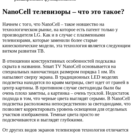
NanoCell телевизоры – что это такое?
Начнем с того, что NanoCell – такое новшество на
технологическом рынке, на которое есть патент только у
производителя LG. Как и в случае с плазменными
телевизорами, которые заменили более старые
кинескопические модели, эта технология является следующим
витком развития ТВ.
В отношении конструктивных особенностей подсказка
скрыта в названии. Smart TV NanoCell основывается на
специальных наночастицах размером порядка 1 нм. Их
напыляют сверху экрана. В традиционных LED моделях
подсветка находится по краям матрицы, свет идет от граней в
центр картины. В противном случае светодиоды были бы
очень плохо заметны, а картинка – очень тусклой. Недостаток
подхода в том, что черные цвета выглядят серыми. В NanoCell
подсветка расположена непосредственно за светодиодами, что
позволяет корректировать уровень освещения для отдельных
участков изображения. Темные цвета просто не
подсвечиваются и выглядят глубокими.
От других видов экранов телевизоров технология отличается