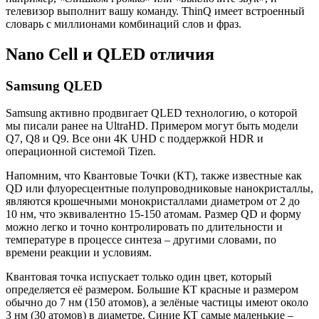
телевизор выполнит вашу команду. ThinQ имеет встроенный
словарь с миллионами комбинаций слов и фраз.
Nano Cell и QLED отличия
Samsung QLED
Samsung активно продвигает QLED технологию, о которой
мы писали ранее на UltraHD. Примером могут быть модели
Q7, Q8 и Q9. Все они 4K UHD с поддержкой HDR и
операционной системой Tizen.
Напомним, что Квантовые Точки (КТ), также известные как
QD или флуоресцентные полупроводниковые нанокристаллы,
являются крошечными монокристаллами диаметром от 2 до
10 нм, что эквивалентно 15-150 атомам. Размер QD и форму
можно легко и точно контролировать по длительности и
температуре в процессе синтеза – другими словами, по
времени реакции и условиям.
Квантовая точка испускает только один цвет, который
определяется её размером. Большие КТ красные и размером
обычно до 7 нм (150 атомов), а зелёные частицы имеют около
3 нм (30 атомов) в диаметре. Синие КТ самые маленькие –