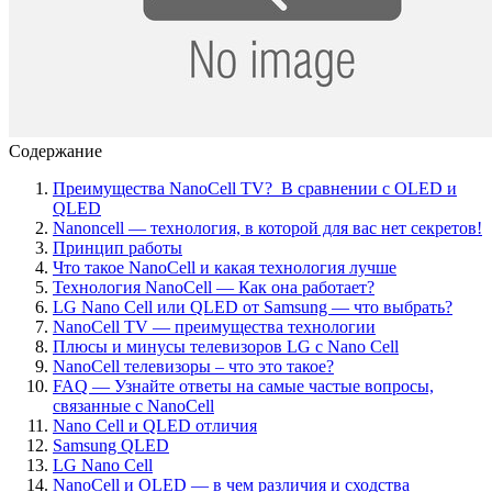
Содержание
Преимущества NanoCell TV? В сравнении с OLED и
QLED
Nanoncell — технология, в которой для вас нет секретов!
Принцип работы
Что такое NanoCell и какая технология лучше
Технология NanoCell — Как она работает?
LG Nano Cell или QLED от Samsung — что выбрать?
NanoCell TV — преимущества технологии
Плюсы и минусы телевизоров LG с Nano Cell
NanoCell телевизоры – что это такое?
FAQ — Узнайте ответы на самые частые вопросы,
связанные с NanoCell
Nano Cell и QLED отличия
Samsung QLED
LG Nano Cell
NanoCell и OLED — в чем различия и сходства