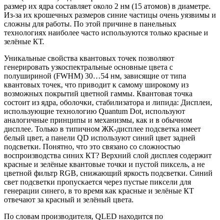
размер их ядра составляет около 2 нм (15 атомов) в диаметре.
Из-за их крошечных размеров синие частицы очень уязвимы и
сложны для работы. По этой причине в панельных
технологиях наиболее часто используются только красные и
зелёные КТ.
Уникальные свойства квантовых точек позволяют
генерировать узкоспектральные основные цвета с
полушириной (FWHM) 30…54 нм, зависящие от типа
квантовых точек, что приводит к самому широкому из
возможных покрытий цветной гаммы. Квантовая точка
состоит из ядра, оболочки, стабилизатора и липида: Дисплеи,
использующие технологию Quantum Dot, используют
аналогичные принципы и механизмы, как и в обычном
дисплее. Только в типичном ЖК-дисплее подсветка имеет
белый цвет, а панели QD используют синий цвет задней
подсветки. Понятно, что это связано со сложностью
воспроизводства синих КТ? Верхний слой дисплея содержит
красные и зелёные квантовые точки и пустой пиксель, а не
цветной фильтр RGB, снижающий яркость подсветки. Синий
свет подсветки пропускается через пустые пиксели для
генерации синего, в то время как красные и зелёные КТ
отвечают за красный и зелёный цвета.
По словам производителя, QLED находится по