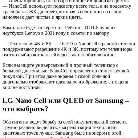
— Очень хороший угол обзора и широкий диапазон цветов
— NanoCell использует подсветку всего тела, а не подсветку
краев (как в ЖК-дисплее), которая в сочетании со слоем
наноячеек дает чистые и яркие цвета.
Вам также будет интересно: Рейтинг ТОП-6 лучших
ноутбуков Lenovo в 2021 году и советы по выбору
— Технология 4K и 8K — OLED и NanoCell в равной степени
поддерживают разрешение 4K и 8K, поэтому эти телевизоры
охотно выбирают как геймеры, так и любители кино.
Если вы ищете универсальный и прочный телевизор с
большой диагональю, NanoCell определенно станет лучшей
покупкой. При этом даже экраны с самой большой
диагональю отображают идеальное изображение, а их цена
вполне доступная.
LG Nano Cell или QLED от Samsung –
что выбрать?
Оба гиганта ведут борьбу за свой покупательский сегмент.
Трудно реально выделить, чья реализация технологии
квантовых точек лучше. Samsung была пионером в этой