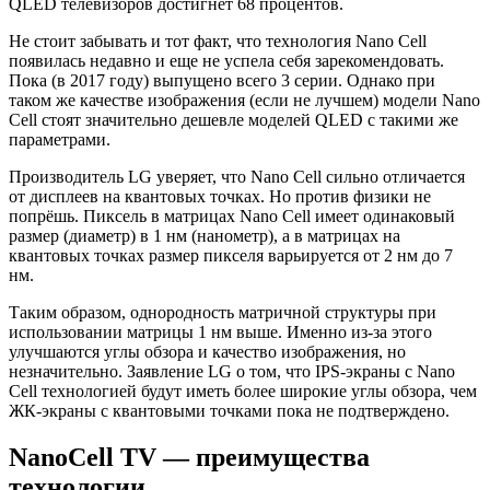
QLED телевизоров достигнет 68 процентов.
Не стоит забывать и тот факт, что технология Nano Cell
появилась недавно и еще не успела себя зарекомендовать.
Пока (в 2017 году) выпущено всего 3 серии. Однако при
таком же качестве изображения (если не лучшем) модели Nano
Cell стоят значительно дешевле моделей QLED с такими же
параметрами.
Производитель LG уверяет, что Nano Cell сильно отличается
от дисплеев на квантовых точках. Но против физики не
попрёшь. Пиксель в матрицах Nano Cell имеет одинаковый
размер (диаметр) в 1 нм (нанометр), а в матрицах на
квантовых точках размер пикселя варьируется от 2 нм до 7
нм.
Таким образом, однородность матричной структуры при
использовании матрицы 1 нм выше. Именно из-за этого
улучшаются углы обзора и качество изображения, но
незначительно. Заявление LG о том, что IPS-экраны с Nano
Cell технологией будут иметь более широкие углы обзора, чем
ЖК-экраны с квантовыми точками пока не подтверждено.
NanoCell TV — преимущества
технологии