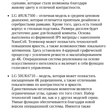
сценами, которые стали возможны благодаря
живому цвету и отличной контрастности.
LG 49UK7500 – отличная модель в среднем ценовом
диапазоне, которая отличается приятным дизайном и
серебристыми рамками. Кроме того, здесь есть тонкий
корпус и стильная подставка. Размера дисплея будет
достаточно даже для большой комнаты. Основа
выполнена из фирменной IPS матрицы с нанесением
NanoCell. Телевизор может похвастать технологией
повышения яркости, а также возможностями локального
затемнения. Здесь установлен 4-ядерный графический
процессор с усилением резкости и масштабированием
до 4К. Операционная система реализована на основе
искусственного интеллекта и включает в себя функции
голосового управления.
LG 50UK6710 – модель, которая может похвастать
насыщенным 4К разрешением, а также отличными
показателями по контрастности и яркости.
Единственным негативным моментом являются
ограниченные углы, однако это того стоит. Набор
технологий такой же, как и у других моделей серии.
Умные функции обеспечиваются благодаря новой
версии операционной системы. Имеются также