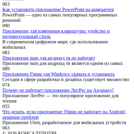
0
63
Как установить приложение PowerPoint на компьютер
PowerPoint — одно из самых популярных программных
решений
0
90
Приложение для изменения клавиатуры: удобство и
индивидуальный стиль
В современном цифровом мире, где использование
мобильных
0
83
Приложение num для андроид тв не работает
Приложение num для андроид тв является одним из самых
0
89
Приложение Figma для Windows: скачать и установить
Сегодня в сфере разработки и дизайна существует множество
0
74
Почему не работает приложение ЛитРес на Андроид?
Приложение ЛитРес — это популярное приложение для
чтения
0
55
Что делать, если приложение Убрир не работает на Android:
решение проблем
Приложение Ubrir, разработанное для мобильных устройств
0
63
© 2026 КОНСАЛТПОТРА