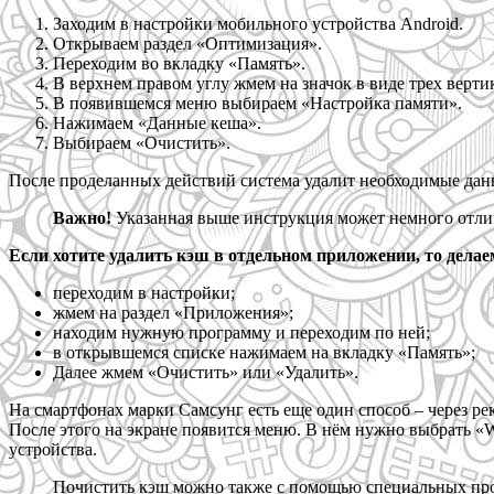
Заходим в настройки мобильного устройства Android.
Открываем раздел «Оптимизация».
Переходим во вкладку «Память».
В верхнем правом углу жмем на значок в виде трех верти
В появившемся меню выбираем «Настройка памяти».
Нажимаем «Данные кеша».
Выбираем «Очистить».
После проделанных действий система удалит необходимые данн
Важно!
Указанная выше инструкция может немного отлич
Если хотите удалить кэш в отдельном приложении, то дела
переходим в настройки;
жмем на раздел «Приложения»;
находим нужную программу и переходим по ней;
в открывшемся списке нажимаем на вкладку «Память»;
Далее жмем «Очистить» или «Удалить».
На смартфонах марки Самсунг есть еще один способ – через ре
После этого на экране появится меню. В нём нужно выбрать «Wi
устройства.
Почистить кэш можно также с помощью специальных прог