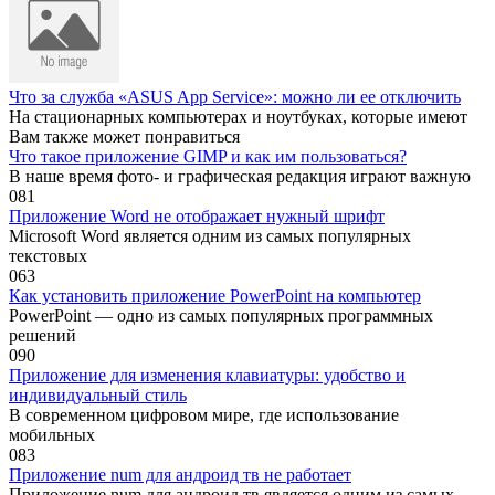
Что за служба «ASUS App Service»: можно ли ее отключить
На стационарных компьютерах и ноутбуках, которые имеют
Вам также может понравиться
Что такое приложение GIMP и как им пользоваться?
В наше время фото- и графическая редакция играют важную
0
81
Приложение Word не отображает нужный шрифт
Microsoft Word является одним из самых популярных
текстовых
0
63
Как установить приложение PowerPoint на компьютер
PowerPoint — одно из самых популярных программных
решений
0
90
Приложение для изменения клавиатуры: удобство и
индивидуальный стиль
В современном цифровом мире, где использование
мобильных
0
83
Приложение num для андроид тв не работает
Приложение num для андроид тв является одним из самых