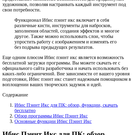
художников, позволяя настраивать каждый инструмент под
свои потребности.
Функционал Ибис пэинт икс включает в себя
различные кисти, инструменты для набросков,
заполнения областей, создания эффектов и многое
другое. Также можно использовать слои, чтобы
упростить работу с изображением и изменять его
без подрыва предыдущих результатов.
Еще одним плюсом Ибис пэинт икс является возможность
бесплатной загрузки программы. Вы можете скачать ее с
официального сайта разработчика и начать использовать без
каких-либо ограничений. Вне зависимости от вашего уровня
подготовки, Ибис пэинт икс станет надежным помощником в
воплощении ваших творческих задумок и идей.
Содержание
Ибис Пэинт Икс для ПК: обзор, функции, скачать
бесплатно
Обзор программы Ибис Пэинт Икс
Основные функции Ибис Пэинт Икс
Ибис Пэинт Икс для ПК: обзор,