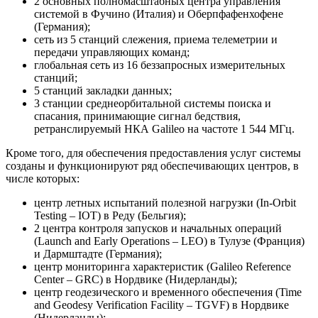
2 основных полномасштабных центра управления
системой в Фучино (Италия) и Оберпфафенхофене
(Германия);
сеть из 5 станций слежения, приема телеметрии и
передачи управляющих команд;
глобальная сеть из 16 беззапросных измерительных
станций;
5 станций закладки данных;
3 станции среднеорбитальной системы поиска и
спасания, принимающие сигнал бедствия,
ретранслируемый НКА Galileo на частоте 1 544 МГц.
Кроме того, для обеспечения предоставления услуг системы
созданы и функционируют ряд обеспечивающих центров, в
числе которых:
центр летных испытаний полезной нагрузки (In-Orbit
Testing – IOT) в Реду (Бельгия);
2 центра контроля запусков и начальных операций
(Launch and Early Operations – LEO) в Тулузе (Франция)
и Дармштадте (Германия);
центр мониторинга характеристик (Galileo Reference
Center – GRC) в Нордвике (Нидерланды);
центр геодезического и временного обеспечения (Time
and Geodesy Verification Facility – TGVF) в Нордвике
(Нидерланды);