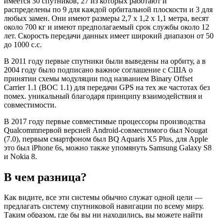
имеется 30 спутников, 27 из которых работают и
распределены по 9 для каждой орбитальной плоскости и 3 для
любых замен. Они имеют размеры 2,7 х 1,2 х 1,1 метра, весят
около 700 кг и имеют предполагаемый срок службы около 12
лет. Скорость передачи данных имеет широкий диапазон от 50
до 1000 с.с.
В 2011 году первые спутники были выведены на орбиту, а в
2004 году было подписано важное соглашение с США о
принятии схемы модуляции под названием Binary Offset
Carrier 1.1 (BOC 1.1) для передачи GPS на тех же частотах без
помех. уникальный благодаря принципу взаимодействия и
совместимости.
В 2017 году первые совместимые процессоры производства
Qualcommпервой версией Android-совместимого был Nougat
(7.0), первым смартфоном был BQ Aquaris X5 Plus, для Apple
это был iPhone 6s, можно также упомянуть Samsung Galaxy S8
и Nokia 8.
В чем разница?
Как видите, все эти системы обычно служат одной цели —
предлагать систему спутниковой навигации по всему миру.
Таким образом, где бы вы ни находились, вы можете найти