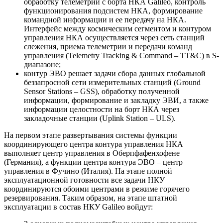
обработку телеметрии с борта НКА Galileo, контроль
функционирования подсистем НКА, формирование
командной информации и ее передачу на НКА.
Интерфейс между космическим сегментом и контуром
управления НКА осуществляется через сеть станций
слежения, приема телеметрии и передачи команд
управления (Telemetry Tracking & Command – TT&C) в S-
диапазоне;
контур ЭВО решает задачи сбора данных глобальной
беззапросной сети измерительных станций (Ground
Sensor Stations – GSS), обработку полученной
информации, формирование и закладку ЭВИ, а также
информации целостности на борт НКА через
закладочные станции (Uplink Station – ULS).
На первом этапе развертывания системы функции
координирующего центра контура управления НКА
выполняет центр управления в Оберпфафенхофене
(Германия), а функции центра контура ЭВО – центр
управления в Фучино (Италия). На этапе полной
эксплуатационной готовности все задачи НКУ
координируются обоими центрами в режиме горячего
резервирования. Таким образом, на этапе штатной
эксплуатации в состав НКУ Galileo войдут: