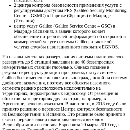
2 центра контроля безопасности применения услуги с
регулируемым доступом PRS (Galileo Security Monitoring
Centre – GSMC) в Париже (Франция) и Мадриде
(Испания);
центр услуг Galileo (Galileo Service Centre – GSC) в
Мадриде (Испания), в задачи которого войдет
обеспечение потребителей информацией об открытой и
коммерческой услуге системы Galileo, а также об
услугах службы навигационного покрытия EGNOS.
На начальных этапах развертывания системы планировалось
развернуть до 9 станций закладки и до 40 беззапросных
измерительных станций глобально. Однако позднее в
результате реструктуризации программы, статус системы
Galileo был изменен с исключительно гражданской на систему
двойного назначения, поэтому все объекты наземного
сегмента решено расположить исключительно на
территориях, подконтрольных Евросоюзу. От размещения
объектов на территориях других стран, например, в
Аргентине, решено отказаться. В частности, в 2018 году было
принято решение о переносе Центра контроля безопасности
из Великобритании в Испанию. Это решение было принято в
связи с первоначально планировавшимся выходом
Великобритании из состава Евросоюза 29 марта 2019 года.
Кроме того, Европейский Союз принял решение об