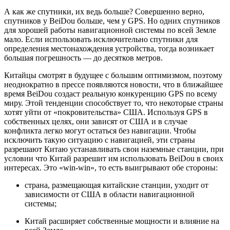
А как же спутники, их ведь больше? Совершенно верно,
спутников у BeiDou больше, чем у GPS. Но одних спутников
для хорошей работы навигационной системы по всей Земле
мало. Если использовать исключительно спутники для
определения местонахождения устройства, тогда возникает
большая погрешность — до десятков метров.
Китайцы смотрят в будущее с большим оптимизмом, поэтому
неоднократно в прессе появляются новости, что в ближайшее
время BeiDou создаст реальную конкуренцию GPS по всему
миру. Этой тенденции способствует то, что некоторые страны
хотят уйти от «покровительства» США. Используя GPS в
собственных целях, они зависят от США и в случае
конфликта легко могут остаться без навигации. Чтобы
исключить такую ситуацию с навигацией, эти страны
разрешают Китаю устанавливать свои наземные станции, при
условии что Китай разрешит им использовать BeiDou в своих
интересах. Это «win-win», то есть выигрывают обе стороны:
страна, размещающая китайские станции, уходит от
зависимости от США в области навигационной
системы;
Китай расширяет собственные мощности и влияние на