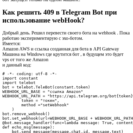
Как решить 409 в Telegram Bot при
использование webHook?
Добрый день. Решил перевести своего бота на webhook . Пока
работаю экспериментирую с эхо-ботом.
Имеется:
Amazon AWS и ссылка созданная для бота в API Gateway
Машина на Windows где крутится бот , в будущем это будет
vps от того же Amazon
и данный код:
# -*- coding: utf-8 -*-
import
import
 telebot

bot = telebot.TeleBot(constant.token)

WEBHOOK_URL_BASE = 
"ссылка Amazon"
WEBHOOK_URL_PATH = 
"https://api.telegram.org/bot{token}
        token = 
"токен"
,

        method =
"setWebhook"
    )

bot.remove_webhook()

@bot.message_handler(func=lambda message: True, content
def
echo_msg
(message)
: