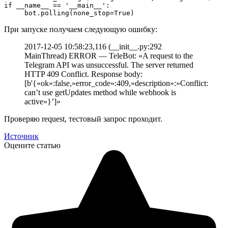
if
 __name__ == 
'__main__'
:

     bot.polling(none_stop=
True
)
При запуске получаем следующую ошибку:
2017-12-05 10:58:23,116 (__init__.py:292
MainThread) ERROR — TeleBot: «A request to the
Telegram API was unsuccessful. The server returned
HTTP 409 Conflict. Response body:
[b'{«ok»:false,»error_code»:409,»description»:»Conflict:
can’t use getUpdates method while webhook is
active»}’]»
Проверяю request, тестовый запрос проходит.
Источник
Оцените статью