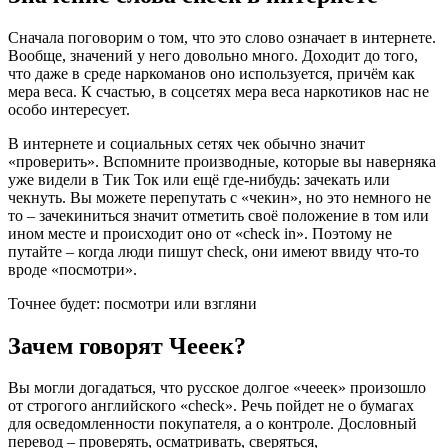
Сначала поговорим о том, что это слово означает в интернете.
Вообще, значений у него довольно много. Доходит до того,
что даже в среде наркоманов оно используется, причём как
мера веса. К счастью, в соцсетях мера веса наркотиков нас не
особо интересует.
В интернете и социальных сетях чек обычно значит
«проверить». Вспомните производные, которые вы наверняка
уже видели в Тик Ток или ещё где-нибудь: зачекать или
чекнуть. Вы можете перепутать с «чекин», но это немного не
то – зачекиниться значит отметить своё положение в том или
ином месте и происходит оно от «check in». Поэтому не
путайте – когда люди пишут check, они имеют ввиду что-то
вроде «посмотри».
Точнее будет: посмотри или взгляни
Зачем говорят Чееек?
Вы могли догадаться, что русское долгое «чееек» произошло
от строгого английского «check». Речь пойдет не о бумагах
для осведомленности покупателя, а о контроле. Дословный
перевод – проверять, осматривать, сверяться,