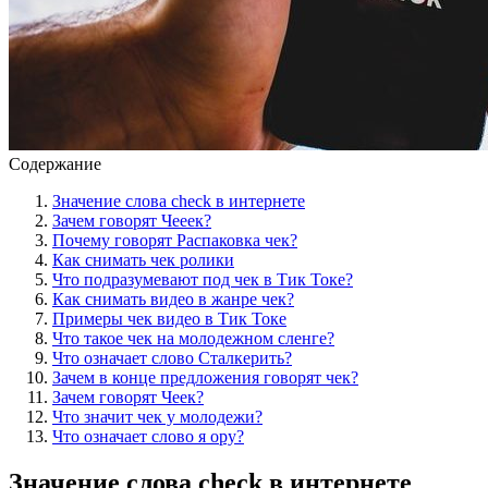
Содержание
Значение слова check в интернете
Зачем говорят Чееек?
Почему говорят Распаковка чек?
Как снимать чек ролики
Что подразумевают под чек в Тик Токе?
Как снимать видео в жанре чек?
Примеры чек видео в Тик Токе
Что такое чек на молодежном сленге?
Что означает слово Сталкерить?
Зачем в конце предложения говорят чек?
Зачем говорят Чеек?
Что значит чек у молодежи?
Что означает слово я ору?
Значение слова check в интернете