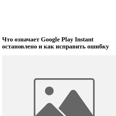
Что означает Google Play Instant
остановлено и как исправить ошибку