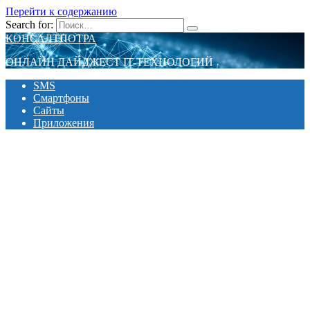
Перейти к содержанию
Search for:
КОНСАЛТПОТРА
ОНЛАЙН ДАЙДЖЕСТ IT-ТЕХНОЛОГИЙ
SMS
Смартфоны
Сайты
Приложения