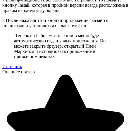
кнопку Install, которая в пробной версии всегда расположена в
правом верхнем углу экрана;
8 После нажатия этой кнопки приложение скачается
полностью и установится на ваш телефон.
Теперь на Рабочем столе или в меню будет
автоматически создан ярлык приложения. Вы
можете закрыть браузер, открытый Плей
Маркетом и использовать приложение в
привычном режиме.
Источник
Оцените статью