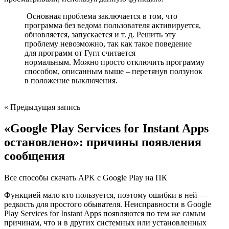
Основная проблема заключается в том, что
программа без ведома пользователя активируется,
обновляется, запускается и т. д. Решить эту
проблему невозможно, так как такое поведение
для программ от Гугл считается
нормальным. Можно просто отключить программу
способом, описанным выше – перетянув ползунок
в положение выключения.
« Предыдущая запись
«Google Play Services for Instant Apps
остановлено»: причины появления
сообщения
Все способы скачать APK c Google Play на ПК
Функцией мало кто пользуется, поэтому ошибки в ней —
редкость для простого обывателя. Неисправности в Google
Play Services for Instant Apps появляются по тем же самым
причинам, что и в других системных или установленных