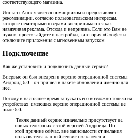
соответствующего магазина.
Инстант Аппс является помощником и предоставляет
рекомендации, согласно пользовательским интересам,
которые некоторыми юзерами воспринимаются как
навязчивая реклама. Отсюда и неприязнь. Если это Вам не
нужно, просто зайдите в настройки, категория «Google» и
отключите приложения с мгновенным запуском.
Подключение
Как же установить и подключить данный сервис?
Впервые он был внедрен в версию операционной системы
Андроид 6.0 – он пришел в пакете обновлений именно для
нее.
Потому в настоящее время запускать его возможно только на
устройствах, имеющих версию операционной системы не
ниже 6.0.
Также данный сервис изначально присутствует на
новых телефонах с этой версией Андроида. По
этой причине сейчас, вне зависимости от желания
пользователя, данный сервис подключен и