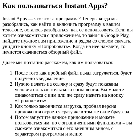
Как пользоваться Instant Apps?
Instant Apps — что это за программа? Теперь, когда мы
разобрались, как найти и включить программу в вашем
телефоне, осталось разобраться, как ее использовать. Если вы
хотите ознакомиться с приложением, то зайдя в Google Play,
найдите нужное вам приложение и рядом со словом скачать,
увидите кнопку «Попробовать». Когда на нее нажмете, то
начнется скачиваться обзорный файл.
Далее мы поэтапно расскажем, как им пользоваться:
После того как пробный файл начал загружаться, будет
получено уведомление.
Нужно нажать на ссылку и сразу будут показаны
условия пользовательского соглашения. Вы можете
ознакомиться с ним или же сразу нажать на кнопку
«Продолжить».
Как только закончится загрузка, пробная версия
приложения отроется сразу же в том же окне браузера.
Потом запустите данное приложение и можете
пользоваться им, но с ограниченными функциями – вы
сможете ознакомиться с его внешним видом, с
характером программы и меню;