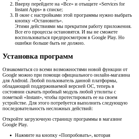
Вверху перейдите на «Все» и отыщите «Services for
Instant Apps» в списке;
В окне с настройками этой программы нужно выбрать
кнопку «Остановить».
Этими действиями мы прекратим работу приложения.
Все его процессы остановятся. И вы не сможете
воспользоваться предпросмотром в Google Play. Но
ошибки больше быть не должно.
Установка программ
Ознакомиться со всеми возможностями новой функции от
Google можно при помощи официального онлайн-магазина
для Android. Любой пользователь данной платформы,
обладающий поддерживаемой версией ОС, теперь в
состоянии скачать пробный модуль любой утилиты с
пометкой «Instant», чтобы протестировать ее на своем
устройстве. Для этого потребуется выполнить следующую
последовательность несложных действий:
Откройте загрузочную страницу программы в магазине
Google Play.
Нажмите на кнопку «Попробовать», которая