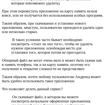
которые невозможно удалить).
При этом переместить приложение на карту памяти нельзя
вовсе, или не получается без использования особых программ.
Таким образом, при скачивании и установке нового
приложения, зачастую, пользователю приходится удалять одно
или несколько старых.
В таких условиях часто бывает необходимо
посмотреть «стоит ли оно того», чтобы не удалить
нужное приложения, освобождая место для
установки того, которое потом не пригодится.
Обзорный файл же весит очень мало и может быть скачан как
в память телефона, так и на карту памяти, поэтому его
получение и открытие сложности не представляют.
Таким образом, почти любому пользователю Андроид может
быть удобно использовать такое приложение.
Что позволяет делать данный сервис?
Он скачивает файл, в котором вы можете
посмотреть визуальное оформление приложения,