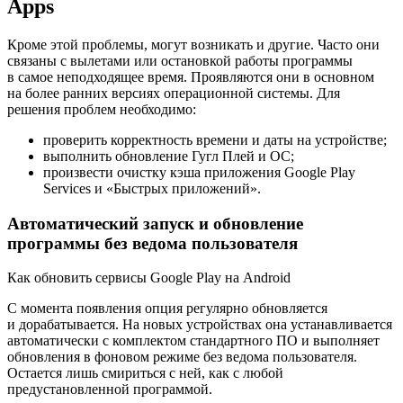
Apps
Кроме этой проблемы, могут возникать и другие. Часто они
связаны с вылетами или остановкой работы программы
в самое неподходящее время. Проявляются они в основном
на более ранних версиях операционной системы. Для
решения проблем необходимо:
проверить корректность времени и даты на устройстве;
выполнить обновление Гугл Плей и ОС;
произвести очистку кэша приложения Google Play
Services и «Быстрых приложений».
Автоматический запуск и обновление
программы без ведома пользователя
Как обновить сервисы Google Play на Android
С момента появления опция регулярно обновляется
и дорабатывается. На новых устройствах она устанавливается
автоматически с комплектом стандартного ПО и выполняет
обновления в фоновом режиме без ведома пользователя.
Остается лишь смириться с ней, как с любой
предустановленной программой.