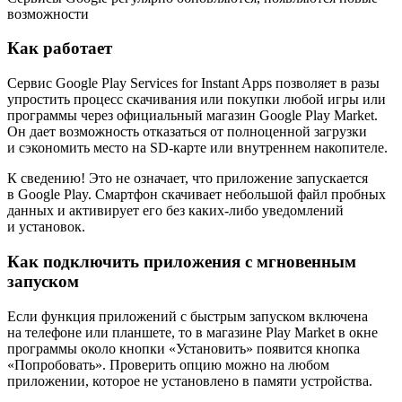
возможности
Как работает
Сервис Google Play Services for Instant Apps позволяет в разы
упростить процесс скачивания или покупки любой игры или
программы через официальный магазин Google Play Market.
Он дает возможность отказаться от полноценной загрузки
и сэкономить место на SD-карте или внутреннем накопителе.
К сведению! Это не означает, что приложение запускается
в Google Play. Смартфон скачивает небольшой файл пробных
данных и активирует его без каких-либо уведомлений
и установок.
Как подключить приложения с мгновенным
запуском
Если функция приложений с быстрым запуском включена
на телефоне или планшете, то в магазине Play Market в окне
программы около кнопки «Установить» появится кнопка
«Попробовать». Проверить опцию можно на любом
приложении, которое не установлено в памяти устройства.