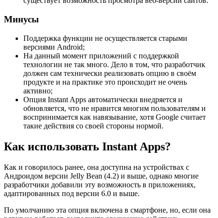
существует возможность просмотра веб-версий сайтов.
Минусы
Поддержка функции не осуществляется старыми
версиями Android;
На данный момент приложений с поддержкой
технологии не так много. Дело в том, что разработчик
должен сам технически реализовать опцию в своём
продукте и на практике это происходит не очень
активно;
Опция Instant Apps автоматически внедряется и
обновляется, что не нравится многим пользователям и
воспринимается как навязывание, хотя Google считает
такие действия со своей стороны нормой.
Как использовать Instant Apps?
Как и говорилось ранее, она доступна на устройствах с
Андроидом версии Jelly Bean (4.2) и выше, однако многие
разработчики добавили эту возможность в приложениях,
адаптированных под версии 6.0 и выше.
По умолчанию эта опция включена в смартфоне, но, если она