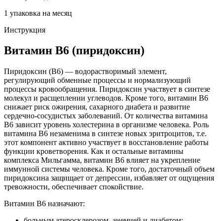
1 упаковка на месяц
Инструкция
Витамин В6 (пиридоксин)
Пиридоксин (В6) — водорастворимый элемент,
регулирующий обменные процессы и нормализующий
процессы кровообращения. Пиридоксин участвует в синтезе
молекул и расщеплении углеводов. Кроме того, витамин В6
снижает риск ожирения, сахарного диабета и развитие
сердечно-сосудистых заболеваний. От количества витамина
В6 зависит уровень холестерина в организме человека. Роль
витамина В6 незаменима в синтезе новых эритроцитов, т.е.
этот компонент активно участвует в восстановление работы
функции кроветворения. Как и остальные витамины
комплекса Мильгамма, витамин В6 влияет на укрепление
иммунной системы человека. Кроме того, достаточный объем
пиридоксина защищает от депрессии, избавляет от ощущения
тревожности, обеспечивает спокойствие.
Витамин В6 назначают:
больным атеросклерозом, анемией и диабетом;