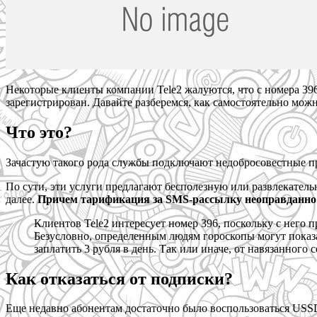
Некоторые клиенты компании Tele2 жалуются, что с номера 396
зарегистрирован. Давайте разберемся, как самостоятельно можн
Что это?
Зачастую такого рода службы подключают недобросовестные про
По сути, эти услуги предлагают бесполезную или развлекател
далее.
Причем тарификация за SMS-рассылку неоправданно
Клиентов Tele2 интересует номер 396, поскольку с него
Безусловно, определенным людям гороскопы могут показат
заплатить 3 рубля в день. Так или иначе, от навязанного 
Как отказаться от подписки?
Еще недавно абонентам достаточно было воспользоваться USS