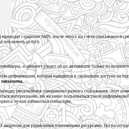
 приходят странные SMS, после чего с их счета списываются ср
о отключить услугу.
вайдеры, и абонент узнает об их активации только из непонятн
ьную информацию, которая находится в свободном доступе на про
 завышена.
 приходят уведомления совершенно разного содержания. Этот ном
ься интересными, но желание пользоваться такой информацией ис
сервиса лучше избавиться побыстрее.
D-запросом для управления платежными ресурсами. Но на сегод