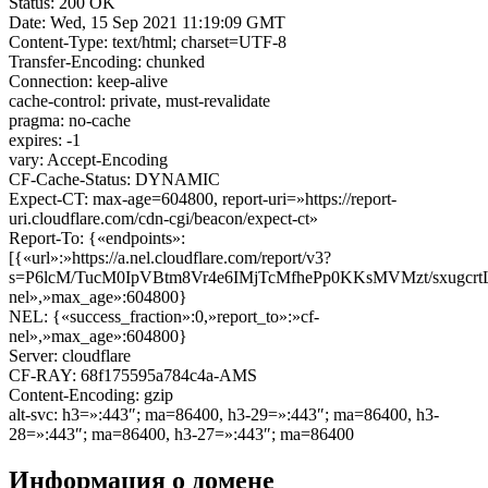
Status: 200 OK
Date: Wed, 15 Sep 2021 11:19:09 GMT
Content-Type: text/html; charset=UTF-8
Transfer-Encoding: chunked
Connection: keep-alive
cache-control: private, must-revalidate
pragma: no-cache
expires: -1
vary: Accept-Encoding
CF-Cache-Status: DYNAMIC
Expect-CT: max-age=604800, report-uri=»https://report-
uri.cloudflare.com/cdn-cgi/beacon/expect-ct»
Report-To: {«endpoints»:
[{«url»:»https://a.nel.cloudflare.com/report/v3?
s=P6lcM/TucM0IpVBtm8Vr4e6IMjTcMfhePp0KKsMVMzt/sxugcr
nel»,»max_age»:604800}
NEL: {«success_fraction»:0,»report_to»:»cf-
nel»,»max_age»:604800}
Server: cloudflare
CF-RAY: 68f175595a784c4a-AMS
Content-Encoding: gzip
alt-svc: h3=»:443″; ma=86400, h3-29=»:443″; ma=86400, h3-
28=»:443″; ma=86400, h3-27=»:443″; ma=86400
Информация о домене