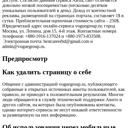
доступе. Согласно данным сервиса Alexa, сайт отличается
довольно низкой посещаемостью (несколько десятков
уникальных пользователей в день). Доход от контекстной
рекламы, размещенной на страницах портала, составляет 1$ в
сутки. Приблизительная оценочная стоимость сайта – 250$.
Юридический адрес онлайн-сервиса voguegroup.ru: город
Москва, ул. Ленина, дом 15, 4-й этаж. Контактные номера
телефонов: +880-1916-137024 и +880-1973-833508.
Электронная почта: bestcareerbd@gmail.com и
admin@voguegroup.ru.
Предпросмотр
Как удалить страницу о себе
Общение с администрацией voguegroup.ru, публикующего
собранные в открытых источниках анкеты пользователей, как
правило, не приводит к положительным результатам. Многие
люди обращаются в службу технической поддержки Авито и
других сайтов, на которых была опубликованы контакты,
однако интернет-сервисы не несут никакой ответственности
за размещенную на них информацию.
Об использовании через мобильные