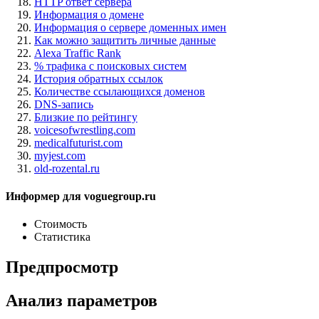
HTTP ответ сервера
Информация о домене
Информация о сервере доменных имен
Как можно защитить личные данные
Alexa Traffic Rank
% трафика с поисковых систем
История обратных ссылок
Количестве ссылающихся доменов
DNS-запись
Близкие по рейтингу
voicesofwrestling.com
medicalfuturist.com
myjest.com
old-rozental.ru
Информер для voguegroup.ru
Стоимость
Статистика
Предпросмотр
Анализ параметров