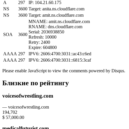
A
297
IP: 104.21.60.175
NS
3600
Target: anita.ns.cloudflare.com
NS
3600
Target: amit.ns.cloudflare.com
MNAME: amit.ns.cloudflare.com
RNAME: dns.cloudflare.com
Serial: 2036938850
SOA
3600
Refresh: 10000
Retry: 2400
Expire: 604800
AAAA
297
IPV6: 2606:4700:3031::ac43:c6ed
AAAA
297
IPV6: 2606:4700:3031::6815:3caf
Please enable JavaScript to view the comments powered by Disqus.
Близкие по рейтингу
voicesofwrestling.com
— voicesofwrestling.com
194,702
$ 57,000.00
medicalfuturist.com