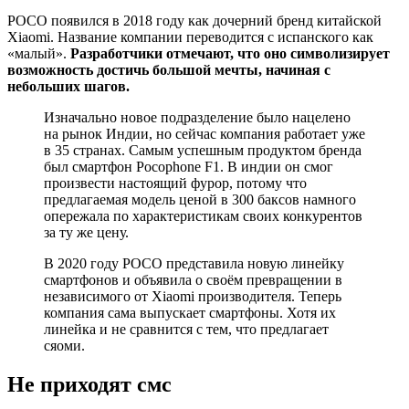
POCO появился в 2018 году как дочерний бренд китайской
Xiaomi. Название компании переводится с испанского как
«малый».
Разработчики отмечают, что оно символизирует
возможность достичь большой мечты, начиная с
небольших шагов.
Изначально новое подразделение было нацелено
на рынок Индии, но сейчас компания работает уже
в 35 странах. Самым успешным продуктом бренда
был смартфон Pocophone F1. В индии он смог
произвести настоящий фурор, потому что
предлагаемая модель ценой в 300 баксов намного
опережала по характеристикам своих конкурентов
за ту же цену.
В 2020 году POCO представила новую линейку
смартфонов и объявила о своём превращении в
независимого от Xiaomi производителя. Теперь
компания сама выпускает смартфоны. Хотя их
линейка и не сравнится с тем, что предлагает
сяоми.
Не приходят смс