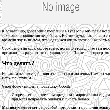
К сожалению, добавление компании в Гугл Мой Бизнес не всег
текстового сообщения не работает. В этом случае вам остается
времени ждать письма, что код нужен очень срочно. Как быть в
Срок действия кода, скорее всего, истек. В этом случае вам не
приходят не сразу, но это не удивительно. После сбоя програ
Что делать?
На самом деле все действия очень легки и логичны.
Самое гла
Итак, приступим.
Через форму пишем в поддержку Google.
Скорее всего, в ответ вам предложат запросить код еще ра
придется исправлять ошибки и писать заново.
Мы получаем ответ с просьбой предоставить дополнитель