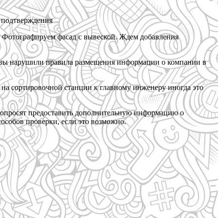
я подтверждения
s. Фотографируем фасад с вывеской. Ждем добавления
и вы нарушили правила размещения информации о компании в
 на сортировочной станции к главному инженеру иногда это
с попросят предоставить дополнительную информацию о
пособов проверки, если это возможно.