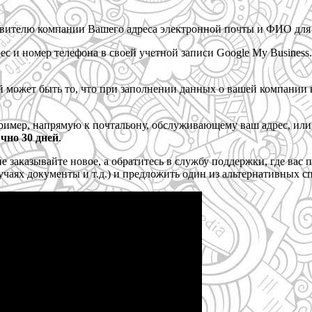
тавителю компании Вашего адреса электронной почты и ФИО дл
рес и номер телефона в своей учетной записи Google My Busines
й может быть то, что при заполнении данных о вашей компани
ример, напрямую к почтальону, обслуживающему ваш адрес, или
чно 30 дней
.
не заказывайте новое, а обратитесь в службу поддержки, где ва
лучаях документы и т.д.) и предложить один из альтернативных с