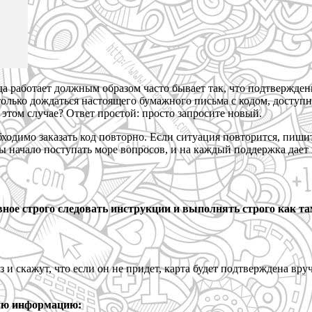
да работает должным образом часто бывает так, что подтвержд
 только дождаться настоящего бумажного письма с кодом, доступн
 этом случае? Ответ простой: просто запросите новый.
обходимо заказать код повторно. Если ситуация повторится, пиши
ммы начало поступать море вопросов, и на каждый поддержка дае
вное строго следовать инструкции и выполнять строго как та
з и скажут, что если он не придет, карта будет подтверждена вр
ную информацию: