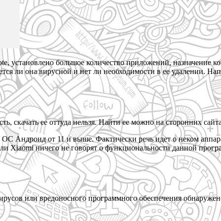
te, установлено большое количество приложений, назначение к
яется ли она вирусной и нет ли необходимости в ее удалении. Н
есть, скачать ее оттуда нельзя. Найти ее можно на сторонних сай
 ОС Андроид от 11 и выше. Фактически речь идет о неком аппа
ли Xiaomi ничего не говорят о функциональности данной програм
ирусов или вредоносного программного обеспечения обнаружено