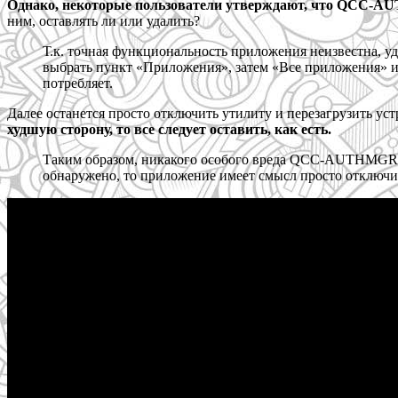
Однако, некоторые пользователи утверждают, что QCC-A
ним, оставлять ли или удалить?
Т.к. точная функциональность приложения неизвестна, уд
выбрать пункт «Приложения», затем «Все приложения» и 
потребляет.
Далее останется просто отключить утилиту и перезагрузить ус
худшую сторону, то все следует оставить, как есть.
Таким образом, никакого особого вреда QCC-AUTHMGR ра
обнаружено, то приложение имеет смысл просто отключить