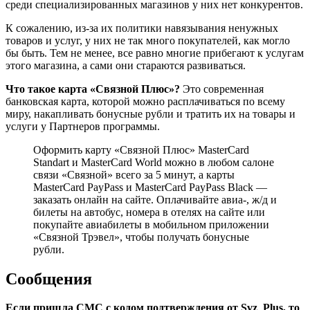
среди специализированных магазинов у них нет конкурентов.
К сожалению, из-за их политики навязывания ненужных
товаров и услуг, у них не так много покупателей, как могло
бы быть. Тем не менее, все равно многие прибегают к услугам
этого магазина, а сами они стараются развиваться.
Что такое карта «Связной Плюс»?
Это современная
банковская карта, которой можно расплачиваться по всему
миру, накапливать бонусные рубли и тратить их на товары и
услуги у Партнеров программы.
Оформить карту «Связной Плюс» MasterCard
Standart и MasterCard World можно в любом салоне
связи «Связной» всего за 5 минут, а карты
MasterCard PayPass и MasterCard PayPass Black —
заказать онлайн на сайте. Оплачивайте авиа-, ж/д и
билеты на автобус, номера в отелях на сайте или
покупайте авиабилеты в мобильном приложении
«Связной Трэвел», чтобы получать бонусные
рубли.
Сообщения
Если пришла СМС с кодом подтверждения от Svz_Plus, то