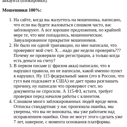
аккаунта (блокировки).
Мошенники 100%:
На сайте, когда вы жалуетесь на мошенника, написано,
что если вы будете жаловаться слишком часто, вас
заблокируют. А все хорошие предложения, по крайней
мере те, что мне попадались, мошеннические.
Завуалированное прикрытие мошенников.
Не было ни одной транзакции, но мне написали, что
проверяют мой счет. Х…надо две недели проверять???
Почему не проверяли при регистрации, а только когда
есть деньги на счету?
В первом письме (с фризом акка) написали, что я
нарушил правила, но не написали, какой именно пункт
я нарушил. Ну 115 федеральный закон (это в России, что
гугл вам подскажет в США) не дает права разглашать
причину, ну написали что проверяют счет, но
документы не спросили. А 115-ФЗ, кстати, требует
проверки перед началом работы с клиентом.
Слишком много заблокированных людей вроде меня.
Отписка стандартная: у нас произошла ошибка, мы
уверены, что вы не виноваты, мы уже работаем над
исправлением ошибки. Они не могут этого сделать уже
7 лет, наверное, с момента основания платформы.