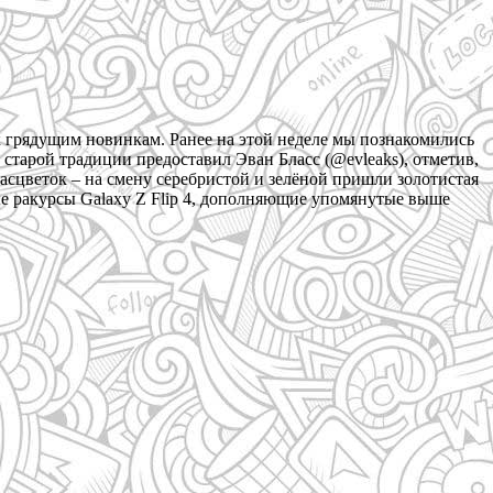
к грядущим новинкам. Ранее на этой неделе мы познакомились
о старой традиции предоставил Эван Бласс (@evleaks), отметив,
расцветок – на смену серебристой и зелёной пришли золотистая
вые ракурсы Galaxy Z Flip 4, дополняющие упомянутые выше