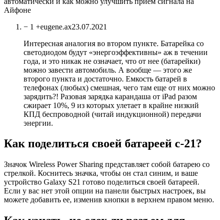
автоматически и как можно улучшить прием сигнала на
Айфоне
− 1 +eugene.ax23.07.2021
Интересная аналогия во втором пункте. Батарейка со
светодиодом будут «энергоэффективны» аж в течении
года, и это никак не означает, что от нее (батарейки)
можно завести автомобиль. А вообще — этого же
второго пункта и достаточно. Емкость батарей в
телефонах (любых) смешная, чего там еще от них можно
зарядить?! Разовая зарядка карандаша от iPad разом
сжирает 10%, 9 из которых улетает в крайне низкий
КПД беспроводной (читай индукционной) передачи
энергии.
Как поделиться своей батареей с-21?
Значок Wireless Power Sharing представляет собой батарею со
стрелкой. Коснитесь значка, чтобы он стал синим, и ваше
устройство Galaxy S21 готово поделиться своей батареей.
Если у вас нет этой опции на панели быстрых настроек, вы
можете добавить ее, изменив кнопки в верхнем правом меню.