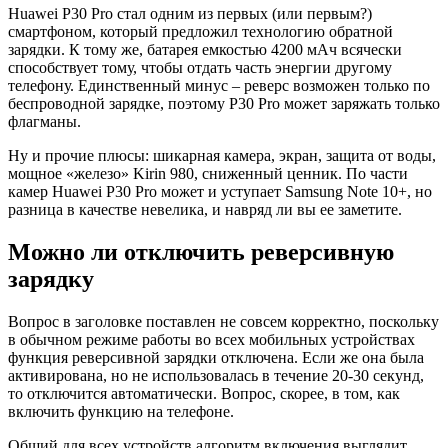
Huawei P30 Pro стал одним из первых (или первым?)
смартфоном, который предложил технологию обратной
зарядки. К тому же, батарея емкостью 4200 мАч всячески
способствует тому, чтобы отдать часть энергии другому
телефону. Единственный минус – реверс возможен только по
беспроводной зарядке, поэтому P30 Pro может заряжать только
флагманы.
Ну и прочие плюсы: шикарная камера, экран, защита от воды,
мощное «железо» Kirin 980, сниженный ценник. По части
камер Huawei P30 Pro может и уступает Samsung Note 10+, но
разница в качестве невелика, и навряд ли вы ее заметите.
Можно ли отключить реверсивную
зарядку
Вопрос в заголовке поставлен не совсем корректно, поскольку
в обычном режиме работы во всех мобильных устройствах
функция реверсивной зарядки отключена. Если же она была
активирована, но не использовалась в течение 20-30 секунд,
то отключится автоматически. Вопрос, скорее, в том, как
включить функцию на телефоне.
Общий для всех устройств алгоритм включения выглядит