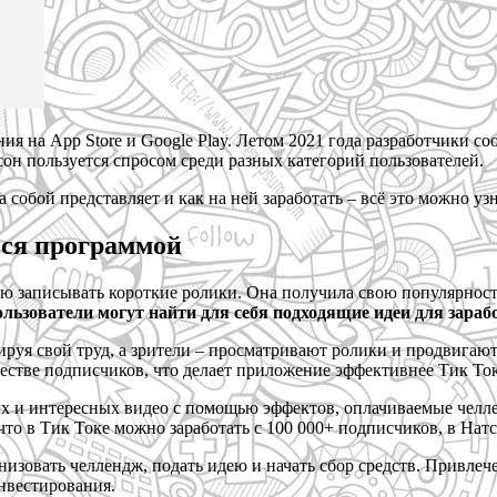
ия на App Store и Google Play. Летом 2021 года разработчики с
сон пользуется спросом среди разных категорий пользователей.
 собой представляет и как на ней заработать – всё это можно уз
ься программой
ю записывать короткие ролики. Она получила свою популярност
льзователи могут найти для себя подходящие идеи для зарабо
руя свой труд, а зрители – просматривают ролики и продвигают
естве подписчиков, что делает приложение эффективнее Тик Ток
ых и интересных видео с помощью эффектов, оплачиваемые челл
то в Тик Токе можно заработать с 100 000+ подписчиков, в Натс
анизовать челлендж, подать идею и начать сбор средств. Привл
инвестирования.