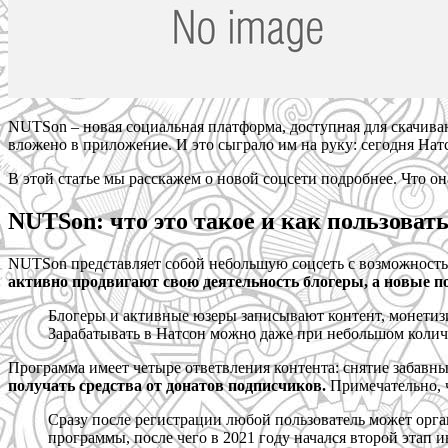
NUTSon – новая социальная платформа, доступная для скачиван
вложено в приложение. И это сыграло им на руку: сегодня Нат
В этой статье мы расскажем о новой соцсети подробнее. Что она
NUTSon: что это такое и как пользоват
NUTSon представляет собой небольшую соцсеть с возможность
активно продвигают свою деятельность блогеры, а новые по
Блогеры и активные юзеры записывают контент, монетизи
Зарабатывать в Натсон можно даже при небольшом колич
Программа имеет четыре ответвления контента: снятие забавн
получать средства от донатов подписчиков.
Примечательно, ч
Сразу после регистрации любой пользователь может орг
программы, после чего в 2021 году начался второй этап 