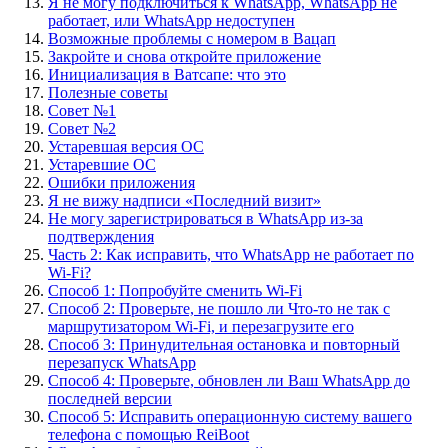
Я не могу подключиться к WhatsApp, WhatsApp не
работает, или WhatsApp недоступен
Возможные проблемы с номером в Вацап
Закройте и снова откройте приложение
Инициализация в Ватсапе: что это
Полезные советы
Совет №1
Совет №2
Устаревшая версия ОС
Устаревшие ОС
Ошибки приложения
Я не вижу надписи «Последний визит»
Не могу зарегистрироваться в WhatsApp из-за
подтверждения
Часть 2: Как исправить, что WhatsApp не работает по
Wi-Fi?
Способ 1: Попробуйте сменить Wi-Fi
Способ 2: Проверьте, не пошло ли Что-то не так с
маршрутизатором Wi-Fi, и перезагрузите его
Способ 3: Принудительная остановка и повторный
перезапуск WhatsApp
Способ 4: Проверьте, обновлен ли Ваш WhatsApp до
последней версии
Способ 5: Исправить операционную систему вашего
телефона с помощью ReiBoot