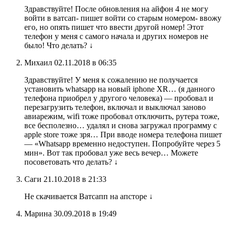
Здравствуйте! После обновления на айфон 4 не могу
войти в ватсап- пишет войти со старым номером- ввожу
его, но опять пишет что ввести другой номер! Этот
телефон у меня с самого начала и других номеров не
было! Что делать? ↓
Михаил 02.11.2018 в 06:35
Здравствуйте! У меня к сожалению не получается
установить whatsapp на новый iphone XR… (я данного
телефона приобрел у другого человека) — пробовал и
перезагрузить телефон, включал и выключал заново
авиарежим, wifi тоже пробовал отключить, рутера тоже,
все бесполезно… удалял и снова загружал программу с
apple store тоже зря… При вводе номера телефона пишет
— «Whatsapp временно недоступен. Попробуйте через 5
мин». Вот так пробовал уже весь вечер… Можете
посоветовать что делать? ↓
Саги 21.10.2018 в 21:33
Не скачивается Ватсапп на апсторе ↓
Марина 30.09.2018 в 19:49