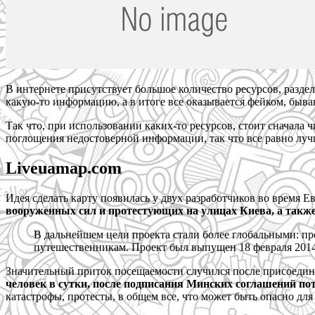
В интернете присутствует большое количество ресурсов, разде
какую-то информацию, а в итоге все оказывается фейком, быва
Так что, при использовании каких-то ресурсов, стоит сначала 
поглощения недостоверной информации, так что все равно лучш
Liveuamap.com
Идея сделать карту появилась у двух разработчиков во время Е
вооруженных сил и протестующих на улицах Киева, а также 
В дальнейшем цели проекта стали более глобальными: п
путешественникам. Проект был выпущен 18 февраля 2014 
Значительный приток посещаемости случился после присоедин
человек в сутки, после подписания Минских соглашений пот
катастрофы, протесты, в общем все, что может быть опасно для