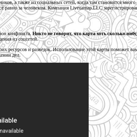
иков, а также из социальных сетей, когда там становится мног
се равно за человеком. Компания Liveuamap.LLC зарегистриров
рон конфликта.
Никто не говорит, что карта хоть сколько-ниб
щения из соцсетей.
воих ресурсов и разведок. Использование этой карты поможет ва
ении дел.