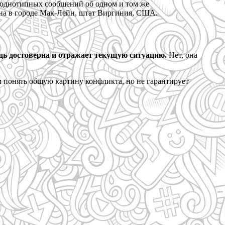
о однотипных сообщений об одном и том же
ана в городе Мак-Лейн, штат Виргиния, США.
удь достоверна и отражает текущую ситуацию.
Нет, она
м понять общую картину конфликта, но не гарантирует