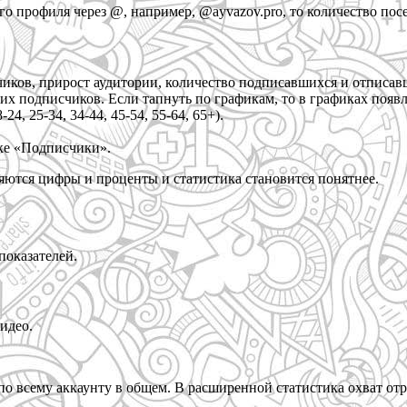
 профиля через @, например, @ayvazov.pro, то количество посе
иков, прирост аудитории, количество подписавшихся и отписав
х подписчиков. Если тапнуть по графикам, то в графиках появл
4, 25-34, 34-44, 45-54, 55-64, 65+).
оке «Подписчики».
ляются цифры и проценты и статистика становится понятнее.
показателей.
идео.
о всему аккаунту в общем. В расширенной статистика охват отра