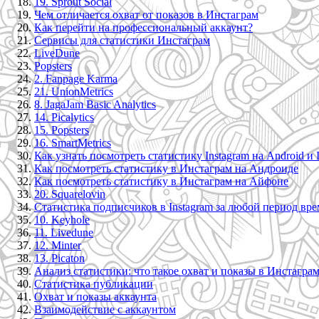
19. Sprout Social
Чем отличается охват от показов в Инстаграм
Как перейти на профессиональный аккаунт?
Сервисы для статистики Инстаграм
LiveDune
Popsters
2. Fanpage Karma
21. UnionMetrics
8. JagaJam Basic Analytics
14. Picalytics
15. Popsters
16. SmartMetrics
Как узнать посмотреть статистику Instagram на Android и 
Как посмотреть статистику в Инстаграм на Андроиде
Как посмотреть статистику в Инстаграм на Айфоне
20. Squarelovin
Статистика подписчиков в Instagram за любой период вр
10. Keyhole
11. Livedune
12. Minter
13. Picaton
Анализ статистики: что такое охват и показы в Инстаграм
Статистика публикации
Охват и показы аккаунта
Взаимодействие с аккаунтом