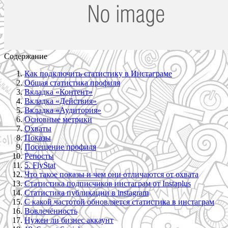
Содержание
Как подключить статистику в Инстаграме
Общая статистика профиля
Вкладка «Контент»
Вкладка «Действия»
Вкладка «Аудитория»
Основные метрики
Охваты
Показы
Посещение профиля
Репосты
5. FlyStat
Что такое показы и чем они отличаются от охвата
Статистика подписчиков инстаграм от Instaplus
Статистика публикации в instagram
С какой частотой обновляется статистика в инстаграм
Вовлечённость
Нужен ли бизнес аккаунт