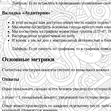
Лайфхак: Если вставлять в промоакцию упоминание своего
Вкладка «Аудитория»
В этой вкладке нам доступно общее число наших подписч
Мы можем посмотреть основные города присутствия наши
Мы посмотреть на графике возрастные группы (137-47, 18-2
Распределение подписчиков по полу.
И время, а так же дни с максимальной активностью в бл
Лайфхак: Если тапнуть по графикам, то в графиках появ
Основные метрики
Статистика инстаграм аккаунта состоит из нескольких важных 
Охваты
Охват показывает, сколько всего человек увидели пост/сторис/в
1 охват = 1 уникальный аккаунт, увидевший пост/сторис/видео
Охват можно просмотреть по каждому отдельному посту, либо п
указанный промежуток времени.