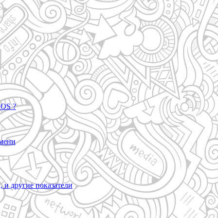
IOS ?
емени
, и другие показатели