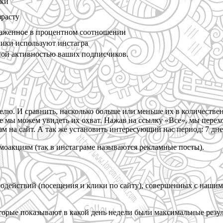
ики
зрасту
раженное в процентном соотношении
чики используют инстагра
ной активностью ваших подписчиков.
еделю. И сравнить, насколько больше или меньше их в количест
е мы можем увидеть их охват. Нажав на ссылку «Все», мы перех
м на сайт. А так же установить интересующий нас период: 7 дней,
омоакциям (так в инстаграме называются рекламные посты).
одействий (посещения и клики по сайту), совершенных с нашим 
торые показывают в какой день недели были максимальные резул