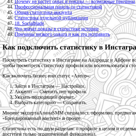
Почему не растет охват и показы — возможные причины
Профессиональная панель со статистикой
Общая статистика аккаунта
Статистика отдельной публикации
18. Socialblade
Что значат показы в статистике истории
Причины низкого охвата и как это исправить
Как подключить статистику в Инстагр
Посмотреть статистику в Инстаграме на Андроиде и Айфоне в
чтобы посмотреть статистику профиля или воспользоваться ст
Как включить бизнес или статус «Автор»:
Зайти в Инстаграм — Настройки.
Аккаунт — Сменить тип профиля.
Указать подходящий формат.
Выбрать категорию — Сохранить.
Мнение экспертаАлинаSMM специалист, оформляю, продвигаю и
«Брендированный контент» и прочее.
Статистика есть по двум разделам: о профиле в целом и отде
доступен только ограниченный функционал.