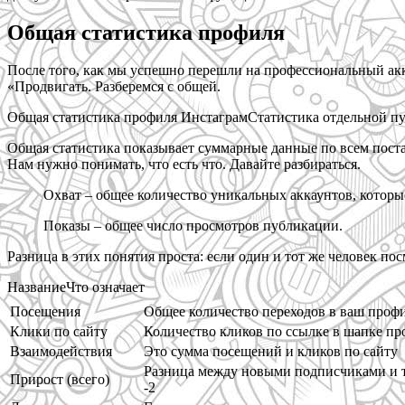
Общая статистика профиля
После того, как мы успешно перешли на профессиональный акк
«Продвигать. Разберемся с общей.
Общая статистика профиля ИнстаграмСтатистика отдельной п
Общая статистика показывает суммарные данные по всем постам
Нам нужно понимать, что есть что. Давайте разбираться.
Охват – общее количество уникальных аккаунтов, котор
Показы – общее число просмотров публикации.
Разница в этих понятия проста: если один и тот же человек пос
НазваниеЧто означает
Посещения
Общее количество переходов в ваш проф
Клики по сайту
Количество кликов по ссылке в шапке про
Взаимодействия
Это сумма посещений и кликов по сайту
Разница между новыми подписчиками и те
Прирост (всего)
-2