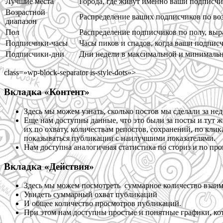
Лучшие места
Города, где живут именно ваши подписч
Возрастной
Распределение ваших подписчиков по во
диапазон
Пол
Распределение подписчиков по полу, вы
Подписчики-часы
Часы пиков и спадов, когда ваши подпис
Подписчики-дни
Дни недели в максимальной и минималь
class=»wp-block-separator is-style-dots»>
Вкладка «Контент»
Здесь мы можем узнать, сколько постов мы сделали за н
Еще нам доступны данные, что это были за посты и тут ж
их по охвату, количествам репостов, сохранений, по клика
показываться публикации с наилучшими показателями.
Нам доступна аналогичная статистика по сториз и по пр
Вкладка «Действия»
Здесь мы можем посмотреть суммарное количество взаим
Увидеть суммарный охват публикаций
И общее количество просмотров публикаций.
При этом нам доступны простые и понятные графики, ко