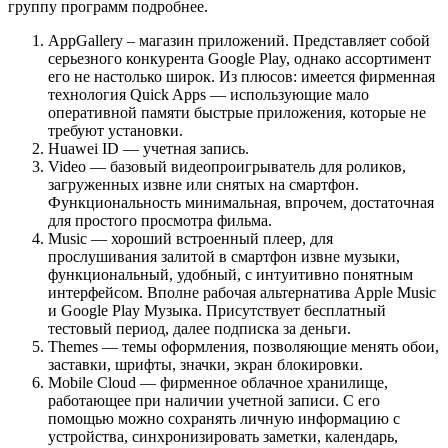
группу программ подробнее.
AppGallery – магазин приложений. Представляет собой
серьезного конкурента Google Play, однако ассортимент
его не настолько широк. Из плюсов: имеется фирменная
технология Quick Apps — использующие мало
оперативной памяти быстрые приложения, которые не
требуют установки.
Huawei ID — учетная запись.
Video — базовый видеопроигрыватель для роликов,
загруженных извне или снятых на смартфон.
Функциональность минимальная, впрочем, достаточная
для простого просмотра фильма.
Music — хороший встроенный плеер, для
прослушивания залитой в смартфон извне музыки,
функциональный, удобный, с интуитивно понятным
интерфейсом. Вполне рабочая альтернатива Apple Music
и Google Play Музыка. Присутствует бесплатный
тестовый период, далее подписка за деньги.
Themes — темы оформления, позволяющие менять обои,
заставки, шрифты, значки, экран блокировки.
Mobile Cloud — фирменное облачное хранилище,
работающее при наличии учетной записи. С его
помощью можно сохранять личную информацию с
устройства, синхронизировать заметки, календарь,