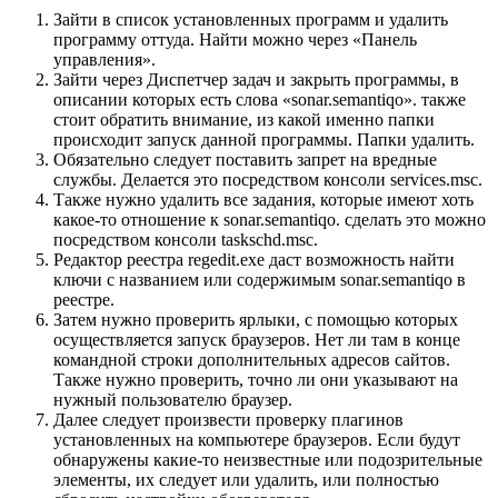
Зайти в список установленных программ и удалить
программу оттуда. Найти можно через «Панель
управления».
Зайти через Диспетчер задач и закрыть программы, в
описании которых есть слова «sonar.semantiqo». также
стоит обратить внимание, из какой именно папки
происходит запуск данной программы. Папки удалить.
Обязательно следует поставить запрет на вредные
службы. Делается это посредством консоли services.msc.
Также нужно удалить все задания, которые имеют хоть
какое-то отношение к sonar.semantiqo. сделать это можно
посредством консоли taskschd.msc.
Редактор реестра regedit.exe даст возможность найти
ключи с названием или содержимым sonar.semantiqo в
реестре.
Затем нужно проверить ярлыки, с помощью которых
осуществляется запуск браузеров. Нет ли там в конце
командной строки дополнительных адресов сайтов.
Также нужно проверить, точно ли они указывают на
нужный пользователю браузер.
Далее следует произвести проверку плагинов
установленных на компьютере браузеров. Если будут
обнаружены какие-то неизвестные или подозрительные
элементы, их следует или удалить, или полностью