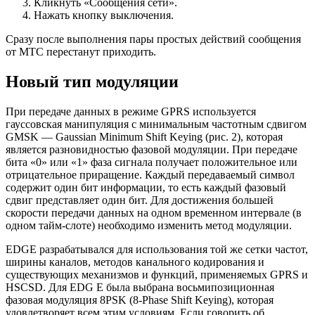
Кликнуть «Сообщения сети».
Нажать кнопку выключения.
Сразу после выполнения пары простых действий сообщения
от МТС перестанут приходить.
Новый тип модуляции
При передаче данных в режиме GPRS используется
гауссовская манипуляция с минимальным частотным сдвигом
GMSK — Gaussian Minimum Shift Keying (рис. 2), которая
является разновидностью фазовой модуляции. При передаче
бита «0» или «1» фаза сигнала получает положительное или
отрицательное приращение. Каждый передаваемый символ
содержит один бит информации, то есть каждый фазовый
сдвиг представляет один бит. Для достижения большей
скорости передачи данных на одном временном интервале (в
одном тайм-слоте) необходимо изменить метод модуляции.
EDGE разрабатывался для использования той же сетки частот,
ширины каналов, методов канального кодирования и
существующих механизмов и функций, применяемых GPRS и
HSCSD. Для EDG E была выбрана восьмипозиционная
фазовая модуляция 8PSK (8-Phase Shift Keying), которая
удовлетворяет всем этим условиям. Если говорить об