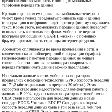
предоставляют возможность с помощью мобильных
телефонов передавать данные.
Краткая справка: всем привычные мобильные телефоны
умеют кроме голоса передавать/принимать еще и данные
(информацию в цифровом виде) – фотографии, музыку, видео,
текст. Кроме этого, возможность передачи данных позволяет
использовать в сотовых телефонах мобильные версии
программ для общения (СКАЙП, «аська»), с помощью
браузера просматривать страницы интернет-ресурсов.
Абонентом оплачивается не время пребывания в сети, а
количество скачанной/переданной информации (трафик).
Использование пакетной передачи данных не мешает
голосовой связи – линия не занята, разговаривать и
передавать/принимать данные можно параллельно.
Изначально данные в сетях мобильных операторов
предавались с помощью технологии GPRS (скорость передачи
до 171,2 кбит/c, реальная – в пределах 30 кбит/c). Этих
скоростей стало явно недостаточно для комфортной работы с
данными. В 2004 году несколько операторов сотовой связи
США стали использовать для передачи данных новый
стандарт EDGE. Что такое EDGE? Стандарт, в котором
скорость передачи данных была в три раза выше, чем при
использовании GPRS. Это значительно повысило