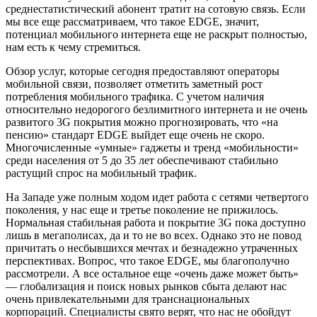
среднестатистический абонент тратит на сотовую связь. Если
мы все еще рассматриваем, что такое EDGE, значит,
потенциал мобильного интернета еще не раскрыт полностью,
нам есть к чему стремиться.
Обзор услуг, которые сегодня предоставляют операторы
мобильной связи, позволяет отметить заметный рост
потребления мобильного трафика. С учетом наличия
относительно недорогого безлимитного интернета и не очень
развитого 3G покрытия можно прогнозировать, что «на
пенсию» стандарт EDGE выйдет еще очень не скоро.
Многочисленные «умные» гаджеты и тренд «мобильности»
среди населения от 5 до 35 лет обеспечивают стабильно
растущий спрос на мобильный трафик.
На Западе уже полным ходом идет работа с сетями четвертого
поколения, у нас еще и третье поколение не прижилось.
Нормальная стабильная работа и покрытие 3G пока доступно
лишь в мегаполисах, да и то не во всех. Однако это не повод
причитать о несбывшихся мечтах и безнадежно утраченных
перспективах. Вопрос, что такое EDGE, мы благополучно
рассмотрели. А все остальное еще «очень даже может быть»
— глобализация и поиск новых рынков сбыта делают нас
очень привлекательными для транснациональных
корпораций. Специалисты свято верят, что нас не обойдут