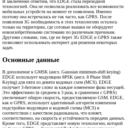
В заключение отметим, что EDGE стала переходной
технологией. Она не позволила реализовать все возможности
мобильных устройств на момент ее появления. Именно
поэтому она встречалась не так часто, как GPRS. После
появления 3G необходимость в этих технологиях осталось
только на территории, где сотовые вышки не оборудуют
новоизобретёнными системами по различным причинам.
Другими словами, там, где не берет 3G EDGE и GPRS также
позволяют использовать интернет для решения некоторых
задач.
Основные данные
В дополнение к GMSK (англ. Gaussian minimum-shift keying)
EDGE использует модуляцию 8PSK (англ. 8 Phase Shift
Keying) для пяти из девяти кодовых схем (MCS). EDGE
получает 3-битовое слово за каждое изменение фазы несущей.
Это эффективно (в среднем в 3 раза, в сравнении с GPRS)
увеличивает общую скорость, предоставляемую GSM. EDGE,
как и GPRS, использует адаптивный алгоритм изменения
подстройки модуляции и кодовой схемы (MCS) в
соответствии с качеством радиоканала, что влияет,
соответственно, на скорость и устойчивость передачи данных.
Кроме того, EDGE представляет новую технологию, которой