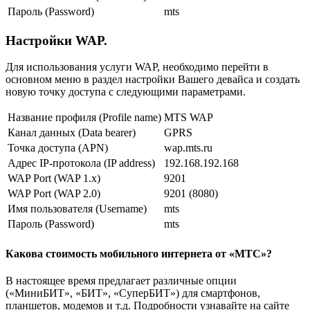
Пароль (Password)
mts
Настройки WAP.
Для использования услуги WAP, необходимо перейти в
основном меню в раздел настройки Вашего девайса и создать
новую точку доступа с следующими параметрами.
Название профиля (Profile name)
MTS WAP
Канал данных (Data bearer)
GPRS
Точка доступа (APN)
wap.mts.ru
Адрес IP-протокола (IP address)
192.168.192.168
WAP Port (WAP 1.x)
9201
WAP Port (WAP 2.0)
9201 (8080)
Имя пользователя (Username)
mts
Пароль (Password)
mts
Какова стоимость мобильного интернета от «МТС»?
В настоящее время предлагает различные опции
(«МиниБИТ», «БИТ», «СуперБИТ») для смартфонов,
планшетов, модемов и т.д. Подробности узнавайте на сайте