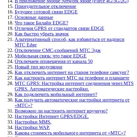
В приложение Mobile Network Mode (Force 4G/3G/2G)
Принудительное отключение
Будущее сотовой связи EDGE
Основные данные
Что такое Билайн EDGE?
Отличия GPRS от стандартов связи EDGE
Как быстро убрать значок
Альтернативный способ, как избавиться от надписи
MTC Edge
Отключение СМС-сообщений МТС Эдж
Мобильная связь: что такое EDGE
Отключаем оповещения от канала 50
Новый тип модуляции
Как отключить интернет на старом телефоне самсунг?
Как настроить интернет МТС на телефоне и планшете
МТС GPRS: Настройка интернет соединения через MTS
GPRS. Автоматические настройки.
Как подключить мобильный интернет?
Как получить автоматические настройки интернета от
«МТС»?
Возможно ли настроить интернет вручную?
Настройки Интернет GPRS/EDGE.
Настройки MMS.
Настройки WAP.
Какова стоимость мобильного интернета от «МТС»?