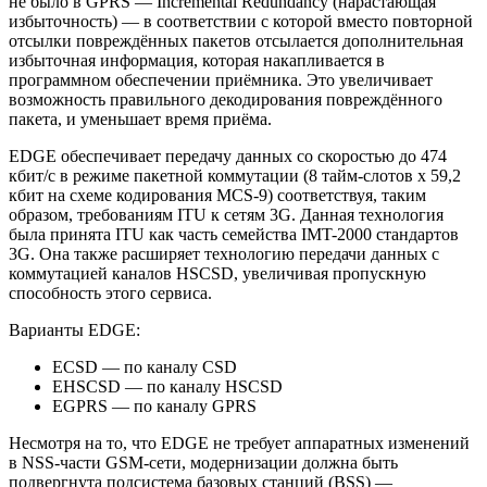
не было в GPRS — Incremental Redundancy (нарастающая
избыточность) — в соответствии с которой вместо повторной
отсылки повреждённых пакетов отсылается дополнительная
избыточная информация, которая накапливается в
программном обеспечении приёмника. Это увеличивает
возможность правильного декодирования повреждённого
пакета, и уменьшает время приёма.
EDGE обеспечивает передачу данных со скоростью до 474
кбит/с в режиме пакетной коммутации (8 тайм-слотов x 59,2
кбит на схеме кодирования MCS-9) соответствуя, таким
образом, требованиям ITU к сетям 3G. Данная технология
была принята ITU как часть семейства IMT-2000 стандартов
3G. Она также расширяет технологию передачи данных с
коммутацией каналов HSCSD, увеличивая пропускную
способность этого сервиса.
Варианты EDGE:
ECSD — по каналу CSD
EHSCSD — по каналу HSCSD
EGPRS — по каналу GPRS
Несмотря на то, что EDGE не требует аппаратных изменений
в NSS-части GSM-сети, модернизации должна быть
подвергнута подсистема базовых станций (BSS) —