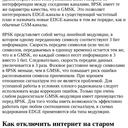
интерференции между соседними каналами, 8PSK имеет те
же параметры качества, что и GMSK. Это позволяет
интегрировать EDGE-каналы в существующий частотный
план и назначать новые EDGE-каналы в том же порядке, как и
обычные GSM-каналы.
8PSK представляет собой метод линейной модуляции, в
котором одному переданному символу соответствуют 3 бит
информации. Скорость передачи символов (или число
символов, передаваемых в единицу времени) остается тем же,
что и в GMSK, но каждый символ несет информацию в 3
вместо 1 бит. Следовательно, скорость передачи данных
увеличивается в 3 раза. Фазовое расстояние между символами
в 8PSK меньше, чем в GMSK, что повышает риск ошибки
распознавания символа приемником. При хорошем
отношении сигнал/шум это не является проблемой. Для
успешной работы в условиях плохого радиоканала следует
использовать коды коррекции ошибок. Только при очень
слабом радиосигнале GMSK-модуляция имеет преимущество
перед 8PSK. Для того чтобы иметь возможность эффективно
работать при любом соотношении сигнал/шум, в схемах
кодирования EDGE применяются оба типа модуляции.
Как отключить интернет на старом