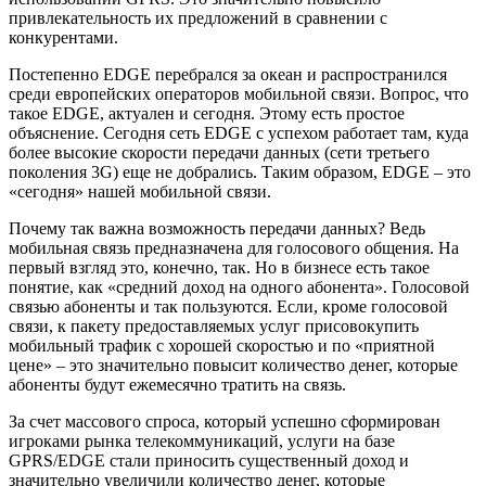
привлекательность их предложений в сравнении с
конкурентами.
Постепенно EDGE перебрался за океан и распространился
среди европейских операторов мобильной связи. Вопрос, что
такое EDGE, актуален и сегодня. Этому есть простое
объяснение. Сегодня сеть EDGE с успехом работает там, куда
более высокие скорости передачи данных (сети третьего
поколения 3G) еще не добрались. Таким образом, EDGE – это
«сегодня» нашей мобильной связи.
Почему так важна возможность передачи данных? Ведь
мобильная связь предназначена для голосового общения. На
первый взгляд это, конечно, так. Но в бизнесе есть такое
понятие, как «средний доход на одного абонента». Голосовой
связью абоненты и так пользуются. Если, кроме голосовой
связи, к пакету предоставляемых услуг присовокупить
мобильный трафик с хорошей скоростью и по «приятной
цене» – это значительно повысит количество денег, которые
абоненты будут ежемесячно тратить на связь.
За счет массового спроса, который успешно сформирован
игроками рынка телекоммуникаций, услуги на базе
GPRS/EDGE стали приносить существенный доход и
значительно увеличили количество денег, которые