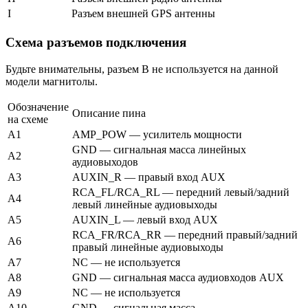
I
Разъем внешней GPS антенны
Схема разъемов подключения
Будьте внимательны, разъем B не используется на данной
модели магнитолы.
Обозначение
Описание пина
на схеме
A1
AMP_POW — усилитель мощности
GND — сигнальная масса линейных
A2
аудиовыходов
A3
AUXIN_R — правый вход AUX
RCA_FL/RCA_RL — передний левый/задний
A4
левый линейные аудиовыходы
A5
AUXIN_L — левый вход AUX
RCA_FR/RCA_RR — передний правый/задний
A6
правый линейные аудиовыходы
A7
NC — не используется
A8
GND — сигнальная масса аудиовходов AUX
A9
NC — не используется
A10
GND — сигнальная масса