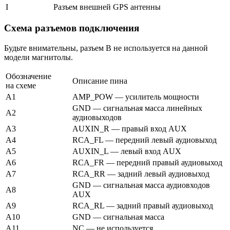
I
Разъем внешней GPS антенны
Схема разъемов подключения
Будьте внимательны, разъем B не используется на данной
модели магнитолы.
Обозначение
Описание пина
на схеме
A1
AMP_POW — усилитель мощности
GND — сигнальная масса линейных
A2
аудиовыходов
A3
AUXIN_R — правый вход AUX
A4
RCA_FL — передний левый аудиовыход
A5
AUXIN_L — левый вход AUX
A6
RCA_FR — передний правый аудиовыход
A7
RCA_RR — задний левый аудиовыход
GND — сигнальная масса аудиовходов
A8
AUX
A9
RCA_RL — задний правый аудиовыход
A10
GND — сигнальная масса
A11
NC — не используется