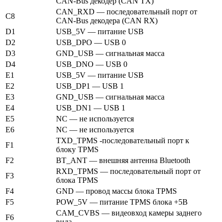
CAN-Bus декодер (CAN TX)
CAN_RXD — последовательный порт от
C8
CAN-Bus декодера (CAN RX)
D1
USB_5V — питание USB
D2
USB_DPO — USB 0
D3
GND_USB — сигнальная масса
D4
USB_DNO — USB 0
E1
USB_5V — питание USB
E2
USB_DP1 — USB 1
E3
GND_USB — сигнальная масса
E4
USB_DN1 — USB 1
E5
NC — не используется
E6
NC — не используется
TXD_TPMS -последовательный порт к
F1
блоку TPMS
F2
BT_ANT — внешняя антенна Bluetooth
RXD_TPMS — последовательный порт от
F3
блока TPMS
F4
GND — провод массы блока TPMS
F5
POW_5V — питание TPMS блока +5В
CAM_CVBS — видеовход камеры заднего
F6
вида