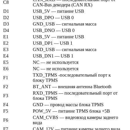
C8
CAN-Bus декодера (CAN RX)
D1
USB_5V — питание USB
D2
USB_DPO — USB 0
D3
GND_USB — сигнальная масса
D4
USB_DNO — USB 0
E1
USB_5V — питание USB
E2
USB_DP1 — USB 1
E3
GND_USB — сигнальная масса
E4
USB_DN1 — USB 1
E5
NC — не используется
E6
NC — не используется
TXD_TPMS -последовательный порт к
F1
блоку TPMS
F2
BT_ANT — внешняя антенна Bluetooth
RXD_TPMS — последовательный порт от
F3
блока TPMS
F4
GND — провод массы блока TPMS
F5
POW_5V — питание TPMS блока +5В
CAM_CVBS — видеовход камеры заднего
F6
вида
F7
CAM_12V — питание камеры заднего вида