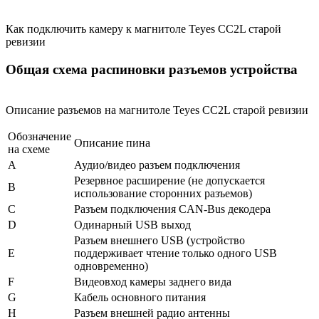
Как подключить камеру к магнитоле Teyes CC2L старой
ревизии
Общая схема распиновки разъемов устройства
Описание разъемов на магнитоле Teyes CC2L старой ревизии
Обозначение
Описание пина
на схеме
A
Аудио/видео разъем подключения
Резервное расширение (не допускается
B
использование сторонних разъемов)
C
Разъем подключения CAN-Bus декодера
D
Одинарный USB выход
Разъем внешнего USB (устройство
E
поддерживает чтение только одного USB
одновременно)
F
Видеовход камеры заднего вида
G
Кабель основного питания
H
Разъем внешней радио антенны