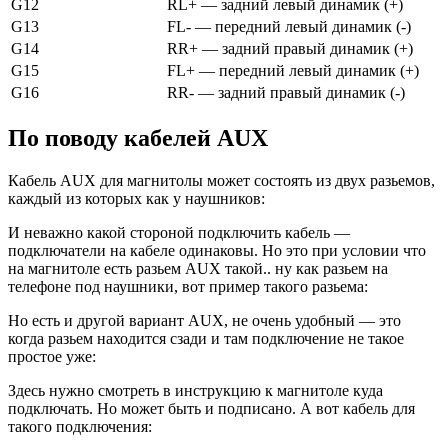
G12
RL+ — задний левый динамик (+)
G13
FL- — передний левый динамик (-)
G14
RR+ — задний правый динамик (+)
G15
FL+ — передний левый динамик (+)
G16
RR- — задний правый динамик (-)
По поводу кабелей AUX
Кабель AUX для магнитолы может состоять из двух разьемов,
каждый из которых как у наушников:
И неважно какой стороной подключить кабель —
подключатели на кабеле одинаковы. Но это при условии что
на магнитоле есть разьем AUX такой.. ну как разьем на
телефоне под наушники, вот пример такого разьема:
Но есть и другой вариант AUX, не очень удобный — это
когда разьем находится сзади и там подключение не такое
простое уже:
Здесь нужно смотреть в инструкцию к магнитоле куда
подключать. Но может быть и подписано. А вот кабель для
такого подключения: