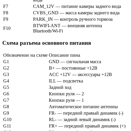
F7
CAM_12V — питание камеры заднего вида
F8
CVBS_GND — масса камеры заднего вида
F9
PARK_IN — контроль ручного тормоза
BTWIFI-ANT — внешняя антенна
F10
Bluetooth/Wi-Fi
Схема разъема основного питания
Обозначение на схеме
Описание пина
G1
GND — сигнальная масса
G2
B+ — постоянные +12В
G3
ACC +12V — аксессуары +12В
G4
ILL — подсветка
G5
Задний ход
G6
Кнопки руля — 2
G7
Кнопки руля — 1
G8
Автоматическое питание антенны
G9
FR- — передний правый динамик (-)
G10
RL- — задний левый динамик (-)
G11
FR+ — передний правый динамик (+)