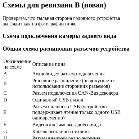
Схемы для ревизиии B (новая)
Проверяем, что тыльная сторона головного устройства
выглядит как на фотографии ниже:
Схема подключения камеры заднего вида
Общая схема распиновки разъемов устройства
Обозначение
Описание пина
на схеме
A
Аудио/видео разъем подключения
Резервное расширение (не допускается
B
использование сторонних разъемов)
C
Разъем подключения CAN-Bus декодера
D
Одинарный USB выход
Разъем внешнего USB (устройство
E
поддерживает чтение только одного USB
одновременно)
F
Видеовход камеры заднего вида
G
Кабель основного питания
H
Разъем внешней радио антенны