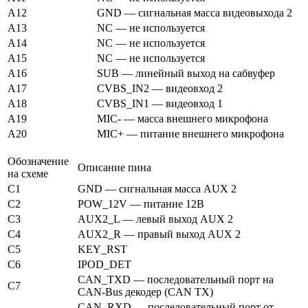
A12
GND — сигнальная масса видеовыхода 2
A13
NC — не используется
A14
NC — не используется
A15
NC — не используется
A16
SUB — линейный выход на сабвуфер
A17
CVBS_IN2 — видеовход 2
A18
CVBS_IN1 — видеовход 1
A19
MIC- — масса внешнего микрофона
A20
MIC+ — питание внешнего микрофона
Обозначение
Описание пина
на схеме
C1
GND — сигнальная масса AUX 2
C2
POW_12V — питание 12В
C3
AUX2_L — левый выход AUX 2
C4
AUX2_R — правый выход AUX 2
C5
KEY_RST
C6
IPOD_DET
CAN_TXD — последовательный порт на
C7
CAN-Bus декодер (CAN TX)
CAN_RXD — последовательный порт от