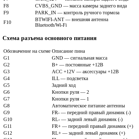
F8
CVBS_GND — масса камеры заднего вида
F9
PARK_IN — контроль ручного тормоза
BTWIFI-ANT — внешняя антенна
F10
Bluetooth/Wi-Fi
Схема разъема основного питания
Обозначение на схеме
Описание пина
G1
GND — сигнальная масса
G2
B+ — постоянные +12В
G3
ACC +12V — аксессуары +12В
G4
ILL — подсветка
G5
Задний ход
G6
Кнопки руля — 2
G7
Кнопки руля — 1
G8
Автоматическое питание антенны
G9
FR- — передний правый динамик (-)
G10
RL- — задний левый динамик (-)
G11
FR+ — передний правый динамик (+)
G12
RL+ — задний левый динамик (+)