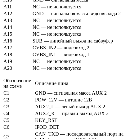
A11
NC — не используется
A12
GND — сигнальная масса видеовыхода 2
A13
NC — не используется
A14
NC — не используется
A15
NC — не используется
A16
SUB — линейный выход на сабвуфер
A17
CVBS_IN2 — видеовход 2
A18
CVBS_IN1 — видеовход 1
A19
NC — не используется
A20
NC — не используется
Обозначение
Описание пина
на схеме
C1
GND — сигнальная масса AUX 2
C2
POW_12V — питание 12В
C3
AUX2_L — левый выход AUX 2
C4
AUX2_R — правый выход AUX 2
C5
KEY_RST
C6
IPOD_DET
CAN_TXD — последовательный порт на
C7