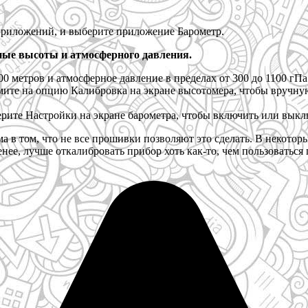
приложений, и выберите приложение Барометр.
нные высоты и атмосферного давления.
00 метров и атмосферное давление в пределах от 300 до 1100 гПа
е на опцию Калибровка на экране высотомера, чтобы вручную
те Настройки на экране барометра, чтобы включить или выклю
а в том, что не все прошивки позволяют это сделать. В некотор
енее, лучше откалибровать прибор хоть как-то, чем пользоватьс